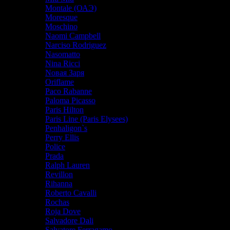
Montale (ОАЭ)
Moresque
Moschino
Naomi Campbell
Narciso Rodriguez
Nasomatto
Nina Ricci
Nовая Заря
Oriflame
Paco Rabanne
Paloma Picasso
Paris Hilton
Paris Line (Paris Elysees)
Penhaligon`s
Perry Ellis
Police
Prada
Ralph Lauren
Revillon
Rihanna
Roberto Cavalli
Rochas
Roja Dove
Salvadore Dali
Salvatore Ferragamo