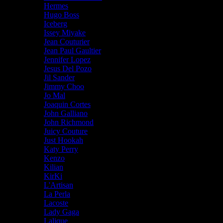
Hermes
Hugo Boss
Iceberg
Issey Miyake
Jean Couturier
Jean Paul Gaultier
Jennifer Lopez
Jesus Del Pozo
Jil Sander
Jimmy Choo
Jo Mal
Joaquin Cortes
John Galliano
John Richmond
Juicy Couture
Just Hookah
Katy Perry
Kenzo
Kilian
KirKi
L'Artisan
La Perla
Lacoste
Lady Gaga
Lalique