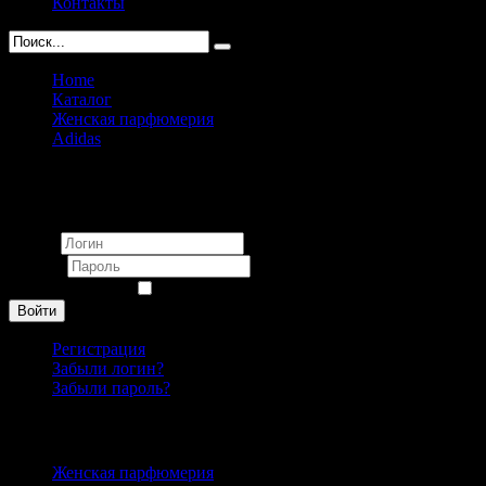
Контакты
Home
Каталог
Женская парфюмерия
Adidas
Adidas Fizzy Energy pour femme 50ml
Вход
Логин
Пароль
Запомнить меня
Войти
Регистрация
Забыли логин?
Забыли пароль?
Каталог
Женская парфюмерия