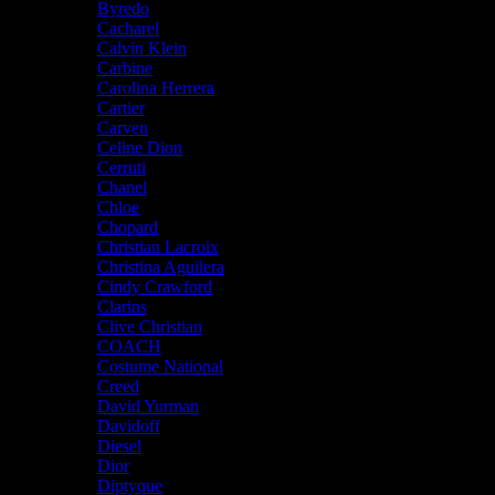
Byredo
Cacharel
Calvin Klein
Carbine
Carolina Herrera
Cartier
Carven
Celine Dion
Cerruti
Chanel
Chloe
Chopard
Christian Lacroix
Christina Aguilera
Cindy Crawford
Clarins
Clive Christian
COACH
Costume National
Creed
David Yurman
Davidoff
Diesel
Dior
Diptyque