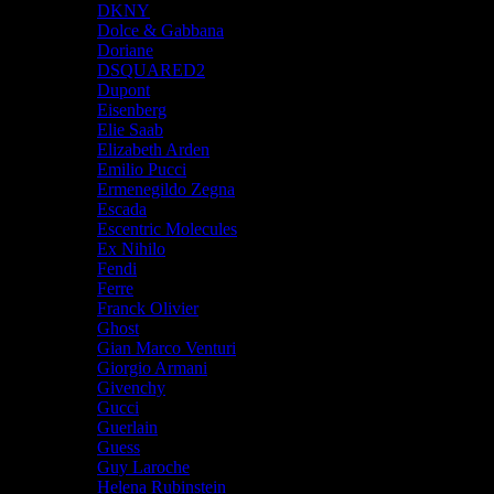
DKNY
Dolce & Gabbana
Doriane
DSQUARED2
Dupont
Eisenberg
Elie Saab
Elizabeth Arden
Emilio Pucci
Ermenegildo Zegna
Escada
Escentric Molecules
Ex Nihilo
Fendi
Ferre
Franck Olivier
Ghost
Gian Marco Venturi
Giorgio Armani
Givenchy
Gucci
Guerlain
Guess
Guy Laroche
Helena Rubinstein