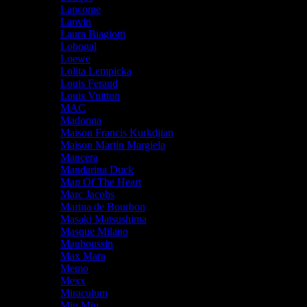
Lancome
Lanvin
Laura Biagiotti
Lobogal
Loewe
Lolita Lempicka
Louis Feraud
Louis Vuitton
MAC
Madonna
Maison Francis Kurkdjian
Maison Martin Margiela
Mancera
Mandarina Duck
Map Of The Heart
Marc Jacobs
Marina de Bourbon
Masaki Matsushima
Masque Milano
Mauboussin
Max Mara
Memo
Mexx
Miraculum
Miu Miu