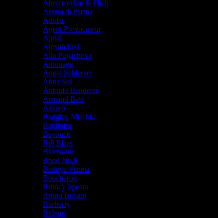
Abercrombie & Fitch
Acqua di Parma
Adidas
Agent Provocateur
Ajmal
Alexandre.J
Alla Pugachova
Amouage
Angel Schlesser
Anna Sui
Antonio Banderas
Armand Basi
Azzaro
Badgley Mischka
Baldinini
Beyonce
Bill Blass
Blumarine
Bond No.9
Bottega Veneta
Boucheron
Britney Spears
Bruno Banani
Burberry
Bvlgari