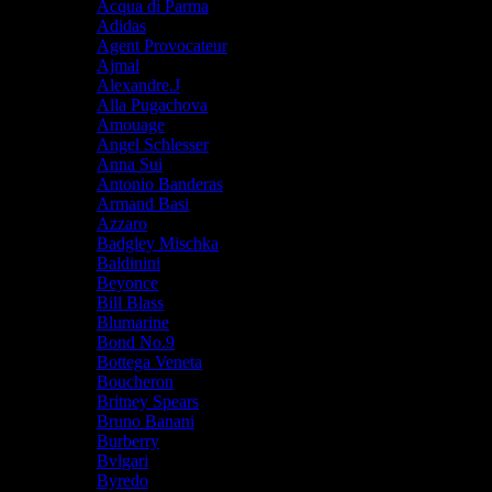
Acqua di Parma
Adidas
Agent Provocateur
Ajmal
Alexandre.J
Alla Pugachova
Amouage
Angel Schlesser
Anna Sui
Antonio Banderas
Armand Basi
Azzaro
Badgley Mischka
Baldinini
Beyonce
Bill Blass
Blumarine
Bond No.9
Bottega Veneta
Boucheron
Britney Spears
Bruno Banani
Burberry
Bvlgari
Byredo