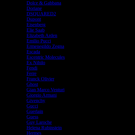
Dolce & Gabbana
Doriane
DSQUARED2
Dupont
Eisenberg
Elie Saab
Elizabeth Arden
Emilio Pucci
Ermenegildo Zegna
Escada
Escentric Molecules
Ex Nihilo
Fendi
Ferre
Franck Olivier
Ghost
Gian Marco Venturi
Giorgio Armani
Givenchy
Gucci
Guerlain
Guess
Guy Laroche
Helena Rubinstein
Hermes