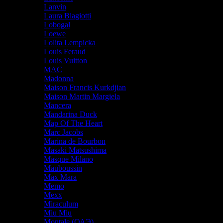
Lanvin
Laura Biagiotti
Lobogal
Loewe
Lolita Lempicka
Louis Feraud
Louis Vuitton
MAC
Madonna
Maison Francis Kurkdjian
Maison Martin Margiela
Mancera
Mandarina Duck
Map Of The Heart
Marc Jacobs
Marina de Bourbon
Masaki Matsushima
Masque Milano
Mauboussin
Max Mara
Memo
Mexx
Miraculum
Miu Miu
Montale (ОАЭ)