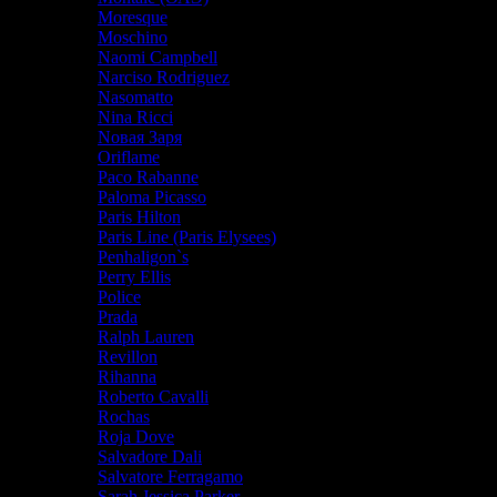
Moresque
Moschino
Naomi Campbell
Narciso Rodriguez
Nasomatto
Nina Ricci
Nовая Заря
Oriflame
Paco Rabanne
Paloma Picasso
Paris Hilton
Paris Line (Paris Elysees)
Penhaligon`s
Perry Ellis
Police
Prada
Ralph Lauren
Revillon
Rihanna
Roberto Cavalli
Rochas
Roja Dove
Salvadore Dali
Salvatore Ferragamo
Sarah Jessica Parker