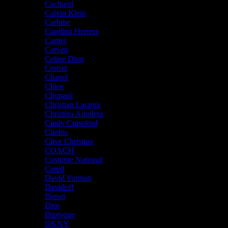
Cacharel
Calvin Klein
Carbine
Carolina Herrera
Cartier
Carven
Celine Dion
Cerruti
Chanel
Chloe
Chopard
Christian Lacroix
Christina Aguilera
Cindy Crawford
Clarins
Clive Christian
COACH
Costume National
Creed
David Yurman
Davidoff
Diesel
Dior
Diptyque
DKNY