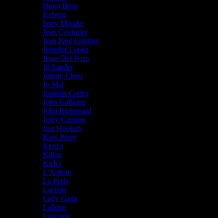
Hugo Boss
Iceberg
Issey Miyake
Jean Couturier
Jean Paul Gaultier
Jennifer Lopez
Jesus Del Pozo
Jil Sander
Jimmy Choo
Jo Mal
Joaquin Cortes
John Galliano
John Richmond
Juicy Couture
Just Hookah
Katy Perry
Kenzo
Kilian
KirKi
L'Artisan
La Perla
Lacoste
Lady Gaga
Lalique
Lancome