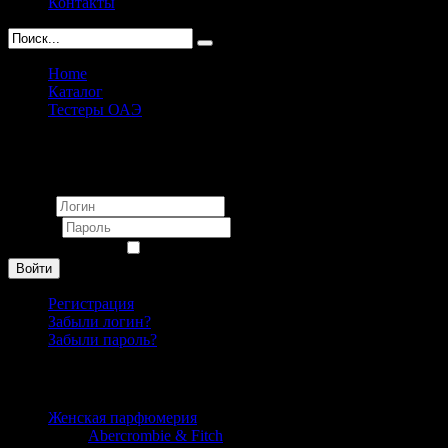
Контакты
Home
Каталог
Тестеры ОАЭ
Montale Chypre Vanille unisex 100 ml (Тестер)
Вход
Логин
Пароль
Запомнить меня
Войти
Регистрация
Забыли логин?
Забыли пароль?
Каталог
Женская парфюмерия
Abercrombie & Fitch