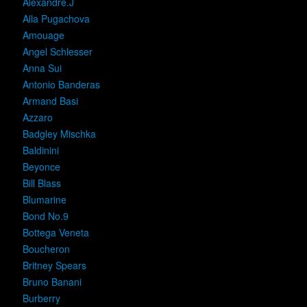
Alexandre.J
Alla Pugachova
Amouage
Angel Schlesser
Anna Sui
Antonio Banderas
Armand Basi
Azzaro
Badgley Mischka
Baldinini
Beyonce
Bill Blass
Blumarine
Bond No.9
Bottega Veneta
Boucheron
Britney Spears
Bruno Banani
Burberry