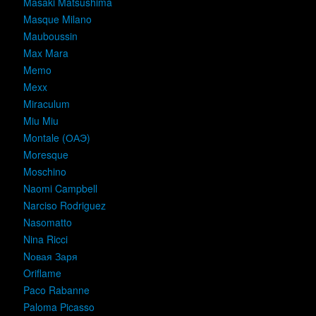
Masaki Matsushima
Masque Milano
Mauboussin
Max Mara
Memo
Mexx
Miraculum
Miu Miu
Montale (ОАЭ)
Moresque
Moschino
Naomi Campbell
Narciso Rodriguez
Nasomatto
Nina Ricci
Nовая Заря
Oriflame
Paco Rabanne
Paloma Picasso