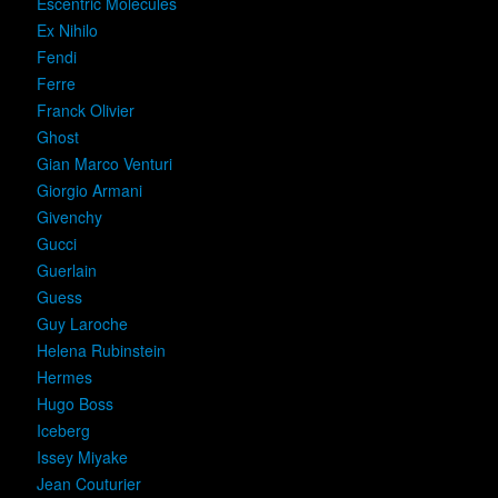
Escentric Molecules
Ex Nihilo
Fendi
Ferre
Franck Olivier
Ghost
Gian Marco Venturi
Giorgio Armani
Givenchy
Gucci
Guerlain
Guess
Guy Laroche
Helena Rubinstein
Hermes
Hugo Boss
Iceberg
Issey Miyake
Jean Couturier