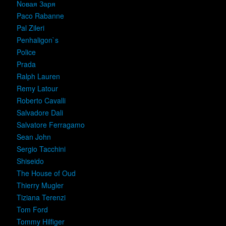
Nовая Заря
Paco Rabanne
Pal Zileri
Penhaligon`s
Police
Prada
Ralph Lauren
Remy Latour
Roberto Cavalli
Salvadore Dali
Salvatore Ferragamo
Sean John
Sergio Tacchini
Shiseido
The House of Oud
Thierry Mugler
Tiziana Terenzi
Tom Ford
Tommy Hilfiger