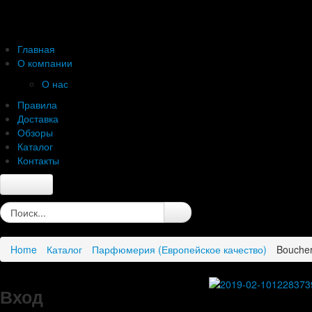
Главная
О компании
О нас
Правила
Доставка
Обзоры
Каталог
Контакты
Главная
О компании
О нас
Home
Каталог
Парфюмерия (Европейское качество)
Boucher
Правила
Доставка
Обзоры
Вход
Каталог