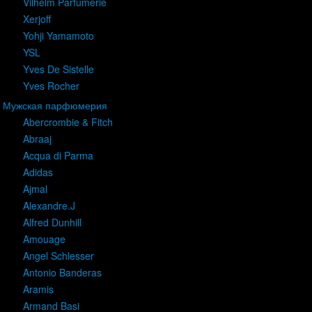
Vilhelm Parfumerie
Xerjoff
Yohji Yamamoto
YSL
Yves De Sistelle
Yves Rocher
Мужская парфюмерия
Abercrombie & Fitch
Abraaj
Acqua di Parma
Adidas
Ajmal
Alexandre.J
Alfred Dunhill
Amouage
Angel Schlesser
Antonio Banderas
Aramis
Armand Basi