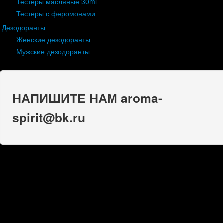
Тестеры масляные 30ml
Тестеры с феромонами
Дезодоранты
Женские дезодоранты
Мужские дезодоранты
НАПИШИТЕ НАМ aroma-
spirit@bk.ru