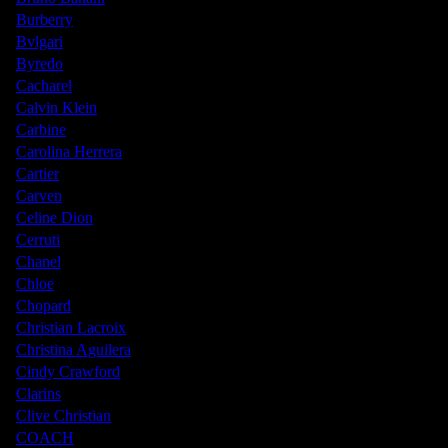
Burberry
Bvlgari
Byredo
Cacharel
Calvin Klein
Carbine
Carolina Herrera
Cartier
Carven
Celine Dion
Cerruti
Chanel
Chloe
Chopard
Christian Lacroix
Christina Aguilera
Cindy Crawford
Clarins
Clive Christian
COACH