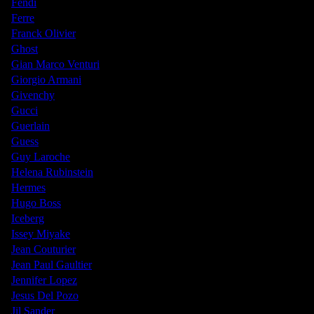
Fendi
Ferre
Franck Olivier
Ghost
Gian Marco Venturi
Giorgio Armani
Givenchy
Gucci
Guerlain
Guess
Guy Laroche
Helena Rubinstein
Hermes
Hugo Boss
Iceberg
Issey Miyake
Jean Couturier
Jean Paul Gaultier
Jennifer Lopez
Jesus Del Pozo
Jil Sander