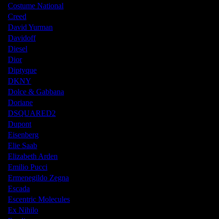
Costume National
Creed
David Yurman
Davidoff
Diesel
Dior
Diptyque
DKNY
Dolce & Gabbana
Doriane
DSQUARED2
Dupont
Eisenberg
Elie Saab
Elizabeth Arden
Emilio Pucci
Ermenegildo Zegna
Escada
Escentric Molecules
Ex Nihilo