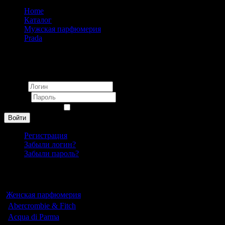
Home
Каталог
Мужская парфюмерия
Prada
Prada L'homme L'eau pour homme 100ml
Вход
Логин
Пароль
Запомнить меня
Войти
Регистрация
Забыли логин?
Забыли пароль?
Каталог
Женская парфюмерия
Abercrombie & Fitch
Acqua di Parma