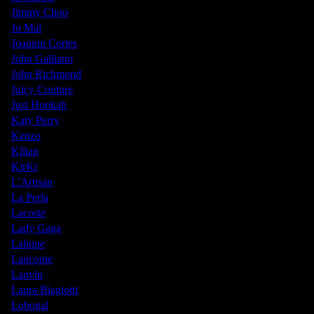
Jimmy Choo
Jo Mal
Joaquin Cortes
John Galliano
John Richmond
Juicy Couture
Just Hookah
Katy Perry
Kenzo
Kilian
KirKi
L'Artisan
La Perla
Lacoste
Lady Gaga
Lalique
Lancome
Lanvin
Laura Biagiotti
Lobogal