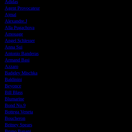
Adidas
Agent Provocateur
Ajmal
Alexandre.J
Alla Pugachova
Amouage
Angel Schlesser
Anna Sui
Antonio Banderas
Armand Basi
Azzaro
Badgley Mischka
Baldinini
Beyonce
Bill Blass
Blumarine
Bond No.9
Bottega Veneta
Boucheron
Britney Spears
Bruno Banani