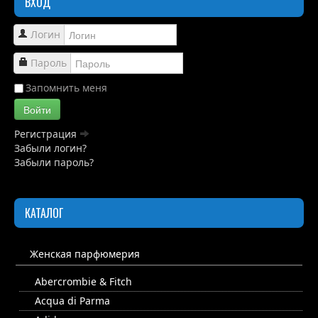
ВХОД
Обзоры
Каталог
Логин
Контакты
Пароль
Запомнить меня
Войти
Регистрация
Забыли логин?
Забыли пароль?
КАТАЛОГ
Женская парфюмерия
Abercrombie & Fitch
Acqua di Parma