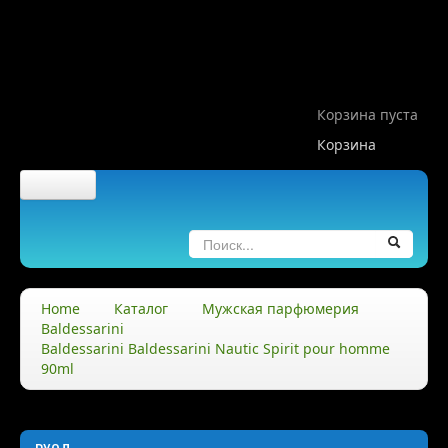
Корзина пуста
Корзина
Главная
О компании
Home
Каталог
Мужская парфюмерия
Baldessarini
О нас
Baldessarini Baldessarini Nautic Spirit pour homme
90ml
Правила
Доставка