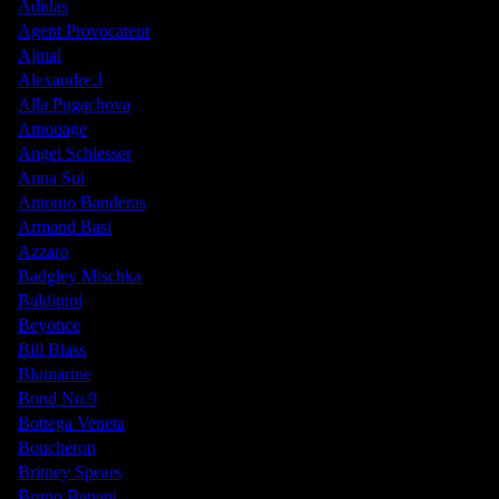
Adidas
Agent Provocateur
Ajmal
Alexandre.J
Alla Pugachova
Amouage
Angel Schlesser
Anna Sui
Antonio Banderas
Armand Basi
Azzaro
Badgley Mischka
Baldinini
Beyonce
Bill Blass
Blumarine
Bond No.9
Bottega Veneta
Boucheron
Britney Spears
Bruno Banani