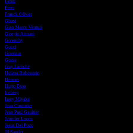
Fendi
Ferre
Franck Olivier
Ghost
Gian Marco Venturi
Giorgio Armani
Givenchy
Gucci
Guerlain
Guess
Guy Laroche
Helena Rubinstein
Hermes
Hugo Boss
Iceberg
Issey Miyake
Jean Couturier
Jean Paul Gaultier
Jennifer Lopez
Jesus Del Pozo
Jil Sander