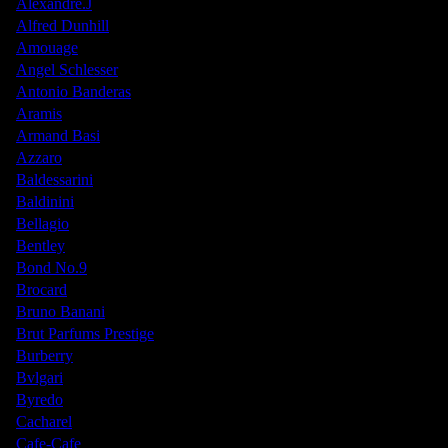
Alexandre.J
Alfred Dunhill
Amouage
Angel Schlesser
Antonio Banderas
Aramis
Armand Basi
Azzaro
Baldessarini
Baldinini
Bellagio
Bentley
Bond No.9
Brocard
Bruno Banani
Brut Parfums Prestige
Burberry
Bvlgari
Byredo
Cacharel
Cafe-Cafe