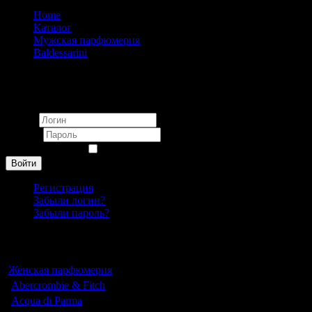
Home
Каталог
Мужская парфюмерия
Baldessarini
Baldessarini Ambre pour homme 90 ml (Euro)
Вход
Логин
Пароль
Запомнить меня
Войти
Регистрация
Забыли логин?
Забыли пароль?
Каталог
Женская парфюмерия
Abercrombie & Fitch
Acqua di Parma