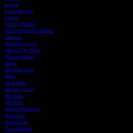
Lanvin
Laura Biagiotti
Loewe
Lolita Lempicka
Maison Francis Kurkdjian
Mancera
Mandarina Duck
Map Of The Heart
Masque Milano
Memo
Mercedes-Benz
Mexx
Mont Blanc
Montale (ОАЭ)
Moresque
Moschino
Narciso Rodriguez
Nasomatto
Nовая Заря
Paco Rabanne