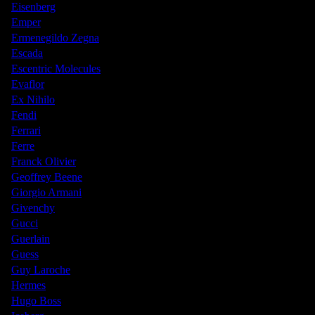
Eisenberg
Emper
Ermenegildo Zegna
Escada
Escentric Molecules
Evaflor
Ex Nihilo
Fendi
Ferrari
Ferre
Franck Olivier
Geoffrey Beene
Giorgio Armani
Givenchy
Gucci
Guerlain
Guess
Guy Laroche
Hermes
Hugo Boss