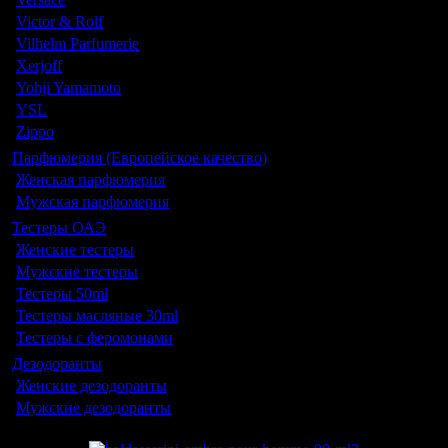
Victor & Rolf
Vilhelm Parfumerie
Xerjoff
Yohji Yamamoto
YSL
Zippo
Парфюмерия (Европейское качество)
Женская парфюмерия
Мужская парфюмерия
Тестеры ОАЭ
Женские тестеры
Мужские тестеры
Тестеры 50ml
Тестеры масляные 30ml
Тестеры с феромонами
Дезодоранты
Женские дезодоранты
Мужские дезодоранты