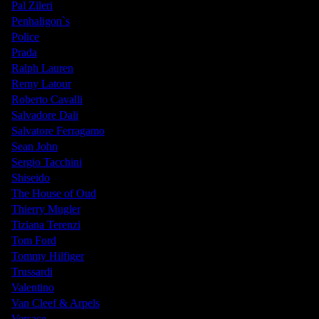
Pal Zileri
Penhaligon`s
Police
Prada
Ralph Lauren
Remy Latour
Roberto Cavalli
Salvadore Dali
Salvatore Ferragamo
Sean John
Sergio Tacchini
Shiseido
The House of Oud
Thierry Mugler
Tiziana Terenzi
Tom Ford
Tommy Hilfiger
Trussardi
Valentino
Van Cleef & Arpels
Versace