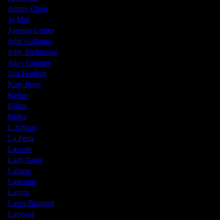
Jimmy Choo
Jo Mal
Joaquin Cortes
John Galliano
John Richmond
Juicy Couture
Just Hookah
Katy Perry
Kenzo
Kilian
KirKi
L'Artisan
La Perla
Lacoste
Lady Gaga
Lalique
Lancome
Lanvin
Laura Biagiotti
Lobogal