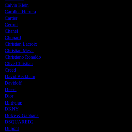
Calvin Klein
Carolina Herrera
Cartier
Cerruti
Chanel
Chopard
Christian Lacroix
Christian Messi
Christiano Ronaldo
Clive Christian
Creed
David Beckham
Davidoff
Diesel
Dior
Diptyque
DKNY
Dolce & Gabbana
DSQUARED2
Dupont