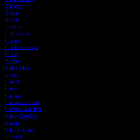
Burberry
Bvlgari
Byredo
Cacharel
Calvin Klein
Carbine
Carolina Herrera
Cartier
Carven
Celine Dion
Cerruti
Chanel
Chloe
Chopard
Christian Lacroix
Christina Aguilera
Cindy Crawford
Clarins
Clive Christian
COACH