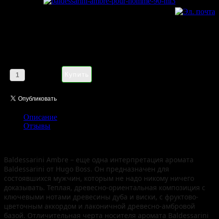
Baldessarini Ambre pour homme
90 ml (Euro)
Цена:
2291,00 руб
Кол-во:
Описание
Отзывы
ЕВРОПЕЙСКОЕ КАЧЕСТВО!
Baldessarini Ambre – еще одна интерпретация аромата
Baldessarini от Hugo Boss. Он предназначен для
состоявшихся мужчин, которым не надо никому ничего
доказывать. Теплая, древесно-ориентальная композиция с
ключевыми нотами древесины дуба и виски, с фруктово-
цветочным аккордом и лаконичной древесно-амбровой
базой. Отличительная черта носителя аромата Baldessarini