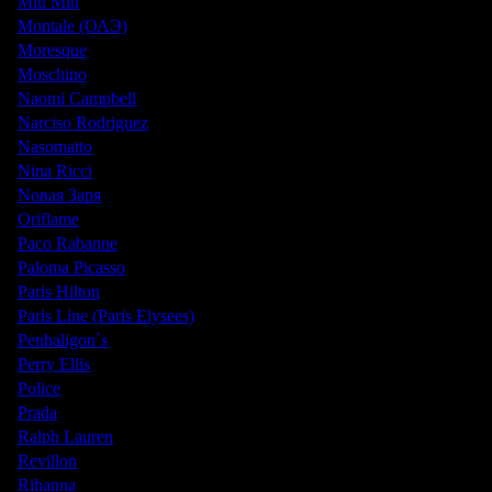
Miu Miu
Montale (ОАЭ)
Moresque
Moschino
Naomi Campbell
Narciso Rodriguez
Nasomatto
Nina Ricci
Nовая Заря
Oriflame
Paco Rabanne
Paloma Picasso
Paris Hilton
Paris Line (Paris Elysees)
Penhaligon`s
Perry Ellis
Police
Prada
Ralph Lauren
Revillon
Rihanna