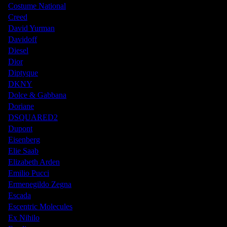
Costume National
Creed
David Yurman
Davidoff
Diesel
Dior
Diptyque
DKNY
Dolce & Gabbana
Doriane
DSQUARED2
Dupont
Eisenberg
Elie Saab
Elizabeth Arden
Emilio Pucci
Ermenegildo Zegna
Escada
Escentric Molecules
Ex Nihilo