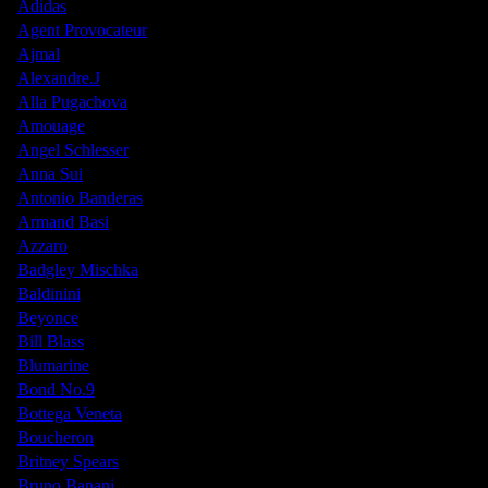
Adidas
Agent Provocateur
Ajmal
Alexandre.J
Alla Pugachova
Amouage
Angel Schlesser
Anna Sui
Antonio Banderas
Armand Basi
Azzaro
Badgley Mischka
Baldinini
Beyonce
Bill Blass
Blumarine
Bond No.9
Bottega Veneta
Boucheron
Britney Spears
Bruno Banani