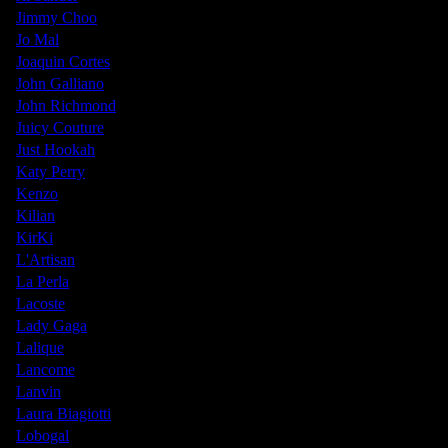
Jimmy Choo
Jo Mal
Joaquin Cortes
John Galliano
John Richmond
Juicy Couture
Just Hookah
Katy Perry
Kenzo
Kilian
KirKi
L'Artisan
La Perla
Lacoste
Lady Gaga
Lalique
Lancome
Lanvin
Laura Biagiotti
Lobogal