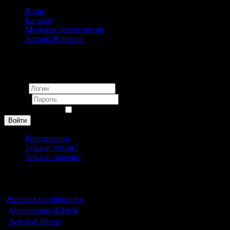
Home
Каталог
Мужская парфюмерия
Antonio Banderas
Antonio Banderas Electric Seduction in blue pour homme 100 
Вход
Логин
Пароль
Запомнить меня
Войти
Регистрация
Забыли логин?
Забыли пароль?
Каталог
Женская парфюмерия
Abercrombie & Fitch
Acqua di Parma