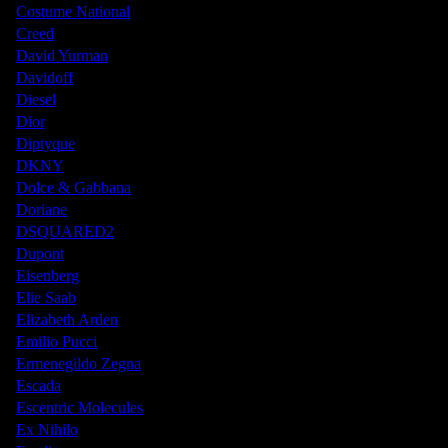
Costume National
Creed
David Yurman
Davidoff
Diesel
Dior
Diptyque
DKNY
Dolce & Gabbana
Doriane
DSQUARED2
Dupont
Eisenberg
Elie Saab
Elizabeth Arden
Emilio Pucci
Ermenegildo Zegna
Escada
Escentric Molecules
Ex Nihilo