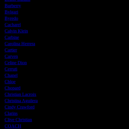
Burberry
Bvlgari
Byredo
Cacharel
Calvin Klein
Carbine
Carolina Herrera
Cartier
Carven
Celine Dion
Cerruti
Chanel
Chloe
Chopard
Christian Lacroix
Christina Aguilera
Cindy Crawford
Clarins
Clive Christian
COACH