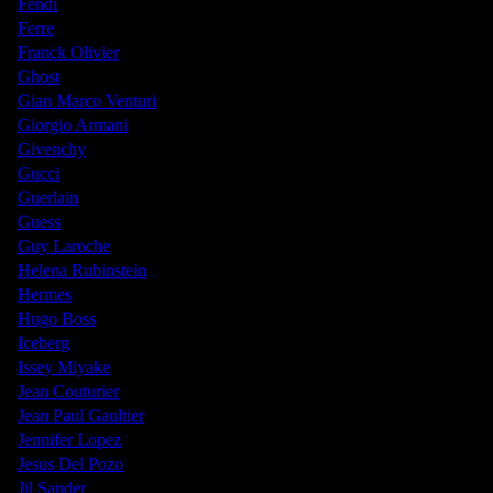
Fendi
Ferre
Franck Olivier
Ghost
Gian Marco Venturi
Giorgio Armani
Givenchy
Gucci
Guerlain
Guess
Guy Laroche
Helena Rubinstein
Hermes
Hugo Boss
Iceberg
Issey Miyake
Jean Couturier
Jean Paul Gaultier
Jennifer Lopez
Jesus Del Pozo
Jil Sander