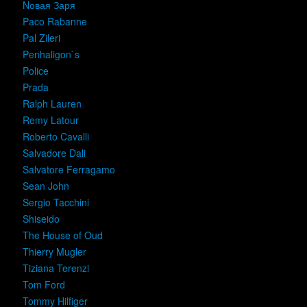
Nовая Заря
Paco Rabanne
Pal Zileri
Penhaligon`s
Police
Prada
Ralph Lauren
Remy Latour
Roberto Cavalli
Salvadore Dali
Salvatore Ferragamo
Sean John
Sergio Tacchini
Shiseido
The House of Oud
Thierry Mugler
Tiziana Terenzi
Tom Ford
Tommy Hilfiger