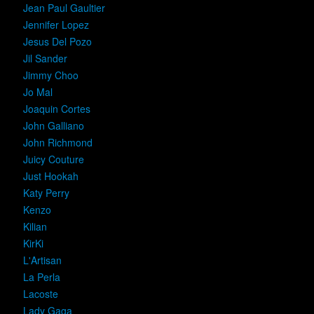
Jean Paul Gaultier
Jennifer Lopez
Jesus Del Pozo
Jil Sander
Jimmy Choo
Jo Mal
Joaquin Cortes
John Galliano
John Richmond
Juicy Couture
Just Hookah
Katy Perry
Kenzo
Kilian
KirKi
L'Artisan
La Perla
Lacoste
Lady Gaga