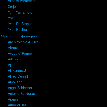
Vilhelm Parfumerie
Xerjoff
Yohji Yamamoto
YSL
Yves De Sistelle
Yves Rocher
Мужская парфюмерия
Abercrombie & Fitch
Abraaj
Acqua di Parma
Adidas
Ajmal
Alexandre.J
Alfred Dunhill
Amouage
Angel Schlesser
Antonio Banderas
Aramis
Armand Basi