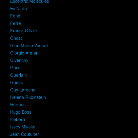
Escentric Molecules
Ex Nihilo
Fendi
Ferre
Franck Olivier
Ghost
Gian Marco Venturi
Giorgio Armani
Givenchy
Gucci
Guerlain
Guess
Guy Laroche
Helena Rubinstein
Hermes
Hugo Boss
Iceberg
Issey Miyake
Jean Couturier