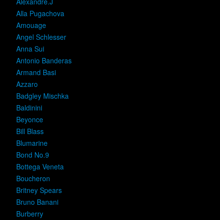
Alexandre.J
Alla Pugachova
Amouage
Angel Schlesser
Anna Sui
Antonio Banderas
Armand Basi
Azzaro
Badgley Mischka
Baldinini
Beyonce
Bill Blass
Blumarine
Bond No.9
Bottega Veneta
Boucheron
Britney Spears
Bruno Banani
Burberry