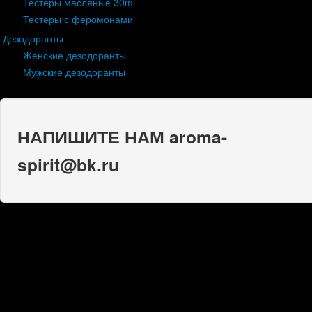
Тестеры масляные 30ml
Тестеры с феромонами
Дезодоранты
Женские дезодоранты
Мужские дезодоранты
НАПИШИТЕ НАМ aroma-
spirit@bk.ru