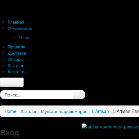
Главная
О компании
О нас
Правила
Доставка
Обзоры
Каталог
Контакты
Главная
О компании
О нас
Home
Каталог
Мужская парфюмерия
L'Artisan
L'Artisan Pa
Правила
Доставка
Обзоры
Вход
Каталог