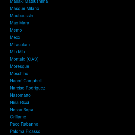
Masaki Matsushima
Masque Milano
Mauboussin
Max Mara
Memo
Mexx
Miraculum
Miu Miu
Montale (ОАЭ)
Moresque
Moschino
Naomi Campbell
Narciso Rodriguez
Nasomatto
Nina Ricci
Nовая Заря
Oriflame
Paco Rabanne
Paloma Picasso