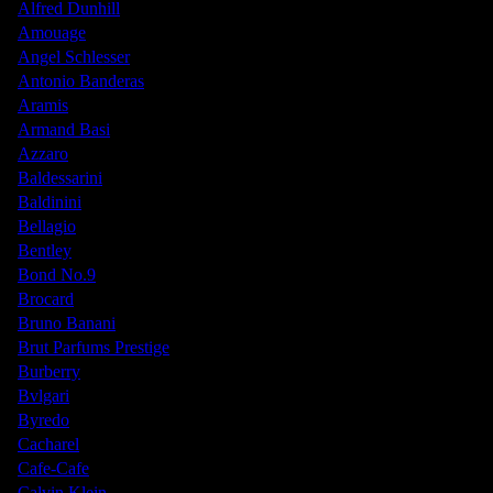
Alfred Dunhill
Amouage
Angel Schlesser
Antonio Banderas
Aramis
Armand Basi
Azzaro
Baldessarini
Baldinini
Bellagio
Bentley
Bond No.9
Brocard
Bruno Banani
Brut Parfums Prestige
Burberry
Bvlgari
Byredo
Cacharel
Cafe-Cafe
Calvin Klein