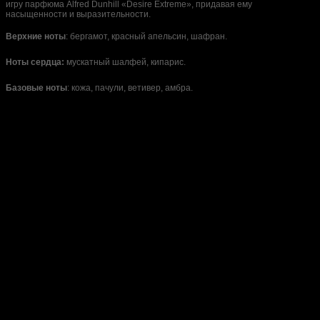
игру парфюма Alfred Dunhill «Desire Extreme», придавая ему
насыщенности и выразительности.
Верхние ноты
: бергамот, красный апельсин, шафран.
Ноты сердца:
мускатный шалфей, кипарис.
Базовые ноты
: кожа, пачули, ветивер, амбра.
Нет отзывов об этом товаре.
Abercrombie
Abraaj
Acqua di
& Fitch
Parma
Adidas
Ajmal
Alexandre.J
Alfred
Amouage
Angel
Dunhill
Schlesser