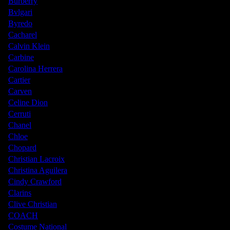
Burberry
Bvlgari
Byredo
Cacharel
Calvin Klein
Carbine
Carolina Herrera
Cartier
Carven
Celine Dion
Cerruti
Chanel
Chloe
Chopard
Christian Lacroix
Christina Aguilera
Cindy Crawford
Clarins
Clive Christian
COACH
Costume National