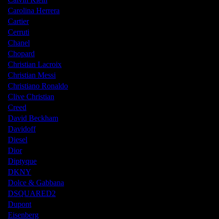
Carolina Herrera
Cartier
Cerruti
Chanel
Chopard
Christian Lacroix
Christian Messi
Christiano Ronaldo
Clive Christian
Creed
David Beckham
Davidoff
Diesel
Dior
Diptyque
DKNY
Dolce & Gabbana
DSQUARED2
Dupont
Eisenberg