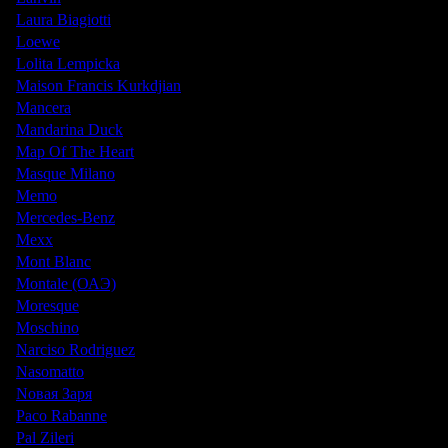
Laura Biagiotti
Loewe
Lolita Lempicka
Maison Francis Kurkdjian
Mancera
Mandarina Duck
Map Of The Heart
Masque Milano
Memo
Mercedes-Benz
Mexx
Mont Blanc
Montale (ОАЭ)
Moresque
Moschino
Narciso Rodriguez
Nasomatto
Nовая Заря
Paco Rabanne
Pal Zileri