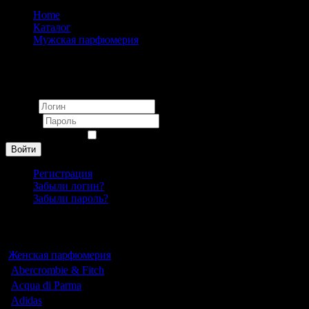
Home
Каталог
Мужская парфюмерия
Alfred Dunhill Desire Extreme pour homme 100 ml
Вход
Логин
Пароль
Запомнить меня
Войти
Регистрация
Забыли логин?
Забыли пароль?
Каталог
Женская парфюмерия
Abercrombie & Fitch
Acqua di Parma
Adidas