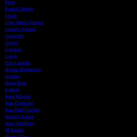
Ferre
Franck Olivier
Ghost
Gian Marco Venturi
Giorgio Armani
Givenchy
Gucci
Guerlain
Guess
Guy Laroche
Helena Rubinstein
Hermes
Hugo Boss
Iceberg
Issey Miyake
Jean Couturier
Jean Paul Gaultier
Jennifer Lopez
Jesus Del Pozo
Jil Sander
Jimmy Choo