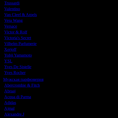
Trussardi
Valentino
Van Cleef & Arpels
Vera Wang
Versace
Victor & Rolf
Victoria's Secret
Vilhelm Parfumerie
Xerjoff
Yohji Yamamoto
YSL
Yves De Sistelle
Yves Rocher
Мужская парфюмерия
Abercrombie & Fitch
Abraaj
Acqua di Parma
Adidas
Ajmal
Alexandre.J