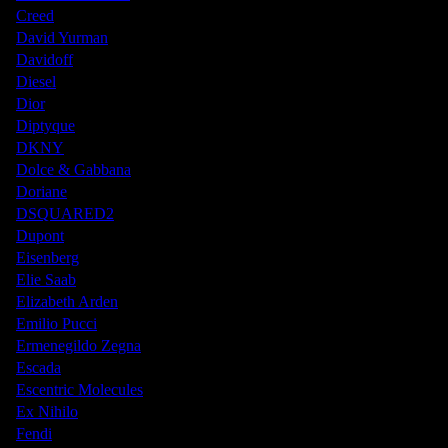
Creed
David Yurman
Davidoff
Diesel
Dior
Diptyque
DKNY
Dolce & Gabbana
Doriane
DSQUARED2
Dupont
Eisenberg
Elie Saab
Elizabeth Arden
Emilio Pucci
Ermenegildo Zegna
Escada
Escentric Molecules
Ex Nihilo
Fendi