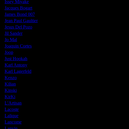
Issey Miyake
Jacques Bogart
James Bond 007
Jean Paul Gaultier
Jesus Del Pozo
Jil Sander
Jo Mal
Joaquin Cortes
Joop
Just Hookah
Karl Antony
Karl Lagerfeld
Kenzo
Kilian
Kinski
KirKi
L'Artisan
Lacoste
Lalique
Lancome
Lanvin