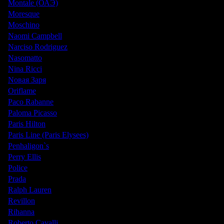
Montale (ОАЭ)
Moresque
Moschino
Naomi Campbell
Narciso Rodriguez
Nasomatto
Nina Ricci
Nовая Заря
Oriflame
Paco Rabanne
Paloma Picasso
Paris Hilton
Paris Line (Paris Elysees)
Penhaligon`s
Perry Ellis
Police
Prada
Ralph Lauren
Revillon
Rihanna
Roberto Cavalli