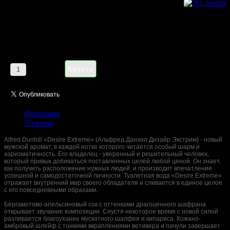
Alfred Dunhill Desire Extreme
pour homme 100 ml
Цена:
1185,00 руб
Кол-во:
Описание
Отзывы
Alfred Dunhill «Desire Extreme» (Альфред Данхил Дизайр Экстрим) - новый
мужской аромат, в каждой нотке которого читается особый шарм и
харизматичность. Его владелец - уверенный и решительный человек,
который привык добиваться поставленных целей любой ценой. Он знает,
как получить расположение нужных людей, и производит впечатление
успешной и самодостаточной личности. Туалетная вода «Desire Extreme»
отражает внутренний мир своего обладателя и сливается в единое целое
с его повседневными образами.
Бергамотово-апельсиновый сок с оттенками драгоценного шафрана
открывает звучание композиции. Спустя некоторое время с новой силой
разливается благоухание мускатного шалфея и кипариса. Кожано-
амбровый шлейф с тонкими вкраплениями ветивера и пачули завершает