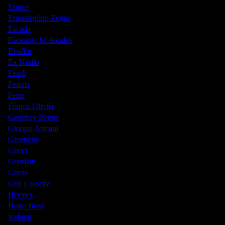
Emper
Ermenegildo Zegna
Escada
Escentric Molecules
Evaflor
Ex Nihilo
Fendi
Ferrari
Ferre
Franck Olivier
Geoffrey Beene
Giorgio Armani
Givenchy
Gucci
Guerlain
Guess
Guy Laroche
Hermes
Hugo Boss
Iceberg