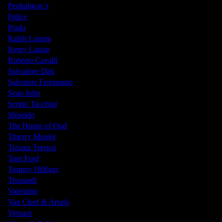
Penhaligon`s
Police
Prada
Ralph Lauren
Remy Latour
Roberto Cavalli
Salvadore Dali
Salvatore Ferragamo
Sean John
Sergio Tacchini
Shiseido
The House of Oud
Thierry Mugler
Tiziana Terenzi
Tom Ford
Tommy Hilfiger
Trussardi
Valentino
Van Cleef & Arpels
Versace