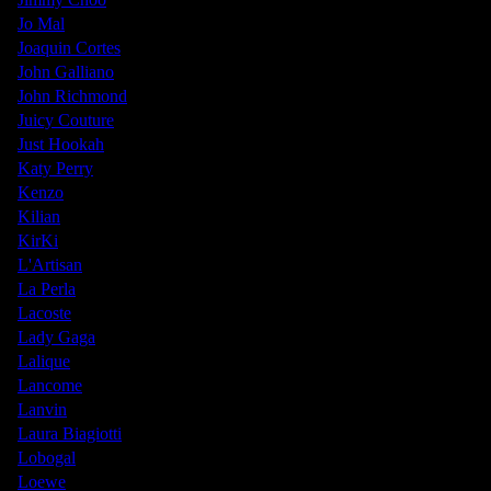
Jo Mal
Joaquin Cortes
John Galliano
John Richmond
Juicy Couture
Just Hookah
Katy Perry
Kenzo
Kilian
KirKi
L'Artisan
La Perla
Lacoste
Lady Gaga
Lalique
Lancome
Lanvin
Laura Biagiotti
Lobogal
Loewe