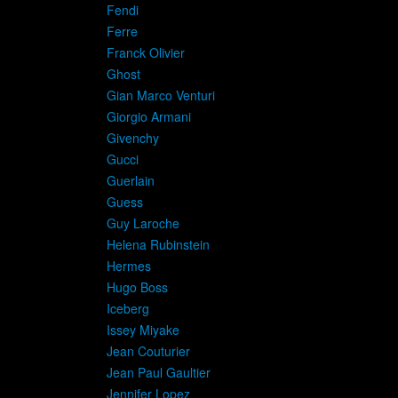
Fendi
Ferre
Franck Olivier
Ghost
Gian Marco Venturi
Giorgio Armani
Givenchy
Gucci
Guerlain
Guess
Guy Laroche
Helena Rubinstein
Hermes
Hugo Boss
Iceberg
Issey Miyake
Jean Couturier
Jean Paul Gaultier
Jennifer Lopez