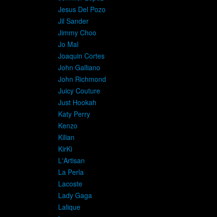
Jesus Del Pozo
Jil Sander
Jimmy Choo
Jo Mal
Joaquin Cortes
John Galliano
John Richmond
Juicy Couture
Just Hookah
Katy Perry
Kenzo
Kilian
KirKi
L'Artisan
La Perla
Lacoste
Lady Gaga
Lalique