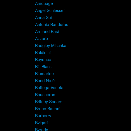
Amouage
Angel Schlesser
Anna Sui
Antonio Banderas
Armand Basi
Azzaro
Badgley Mischka
Baldinini
Beyonce
Bill Blass
Blumarine
Bond No.9
Bottega Veneta
Boucheron
Britney Spears
Bruno Banani
Burberry
Bvlgari
Byredo