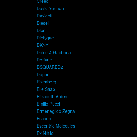
Creed
David Yurman
Davidoff
Diesel
Dior
Diptyque
DKNY
Dolce & Gabbana
Doriane
DSQUARED2
Dupont
Eisenberg
Elie Saab
Elizabeth Arden
Emilio Pucci
Ermenegildo Zegna
Escada
Escentric Molecules
Ex Nihilo