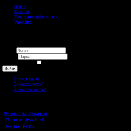
Home
Каталог
Женская парфюмерия
Valentino
Valentino Rock in Rose eau de parfum pour femme 90 ml
Вход
Логин
Пароль
Запомнить меня
Войти
Регистрация
Забыли логин?
Забыли пароль?
Каталог
Женская парфюмерия
Abercrombie & Fitch
Acqua di Parma