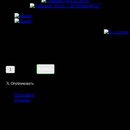
Valentino Rock in Rose eau de
parfum pour femme 90 ml
Цена:
1185,00 руб
Кол-во:
Описание
Отзывы
Valentino давно привлекает элегантностью и утонченностью
образов на подиуме женщин, которые являются
поклонницами классики и женственности. Но, как оказалось,
Valentino может быть как консервативным, так и молодым и