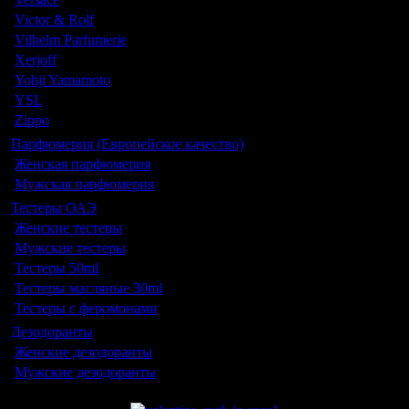
Victor & Rolf
Vilhelm Parfumerie
Xerjoff
Yohji Yamamoto
YSL
Zippo
Парфюмерия (Европейское качество)
Женская парфюмерия
Мужская парфюмерия
Тестеры ОАЭ
Женские тестеры
Мужские тестеры
Тестеры 50ml
Тестеры масляные 30ml
Тестеры с феромонами
Дезодоранты
Женские дезодоранты
Мужские дезодоранты