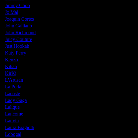
Jimmy Choo
Jo Mal
Joaquin Cortes
John Galliano
John Richmond
Juicy Couture
Just Hookah
Katy Perry
Kenzo
Kilian
KirKi
L'Artisan
La Perla
Lacoste
Lady Gaga
Lalique
Lancome
Lanvin
Laura Biagiotti
Lobogal