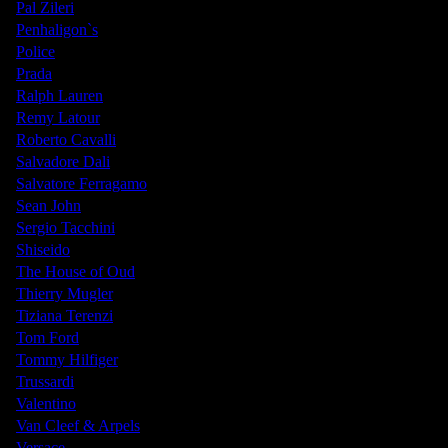
Pal Zileri
Penhaligon`s
Police
Prada
Ralph Lauren
Remy Latour
Roberto Cavalli
Salvadore Dali
Salvatore Ferragamo
Sean John
Sergio Tacchini
Shiseido
The House of Oud
Thierry Mugler
Tiziana Terenzi
Tom Ford
Tommy Hilfiger
Trussardi
Valentino
Van Cleef & Arpels
Versace