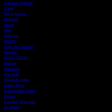
Costume National
Creed
David Yurman
Davidoff
Diesel
Dior
Diptyque
DKNY
Dolce & Gabbana
Doriane
DSQUARED2
Dupont
Eisenberg
Elie Saab
Elizabeth Arden
Emilio Pucci
Ermenegildo Zegna
Escada
Escentric Molecules
Ex Nihilo