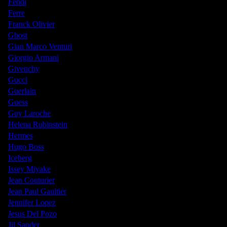
Fendi
Ferre
Franck Olivier
Ghost
Gian Marco Venturi
Giorgio Armani
Givenchy
Gucci
Guerlain
Guess
Guy Laroche
Helena Rubinstein
Hermes
Hugo Boss
Iceberg
Issey Miyake
Jean Couturier
Jean Paul Gaultier
Jennifer Lopez
Jesus Del Pozo
Jil Sander