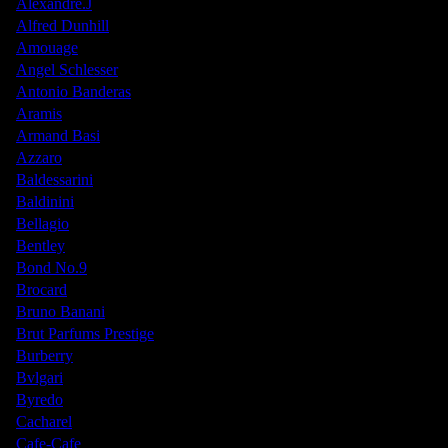
Alexandre.J
Alfred Dunhill
Amouage
Angel Schlesser
Antonio Banderas
Aramis
Armand Basi
Azzaro
Baldessarini
Baldinini
Bellagio
Bentley
Bond No.9
Brocard
Bruno Banani
Brut Parfums Prestige
Burberry
Bvlgari
Byredo
Cacharel
Cafe-Cafe