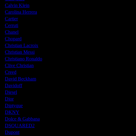
Calvin Klein
Carolina Herrera
Cartier
Cerruti
Chanel
Chopard
Christian Lacroix
Christian Messi
Christiano Ronaldo
Clive Christian
Creed
David Beckham
Davidoff
Diesel
Dior
Diptyque
DKNY
Dolce & Gabbana
DSQUARED2
Dupont