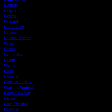
Burberry
Bvlgari
Byredo
Cacharel
Calvin Klein
Carbine
Carolina Herrera
Cartier
Carven
Celine Dion
Cerruti
Chanel
Chloe
Chopard
Christian Lacroix
Christina Aguilera
Cindy Crawford
Clarins
Clive Christian
COACH