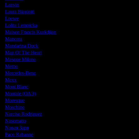
Lanvin
Laura Biagiotti
Loewe
Lolita Lempicka
Maison Francis Kurkdjian
Mancera
Mandarina Duck
Map Of The Heart
Masque Milano
Memo
Mercedes-Benz
Mexx
Mont Blanc
Montale (ОАЭ)
Moresque
Moschino
Narciso Rodriguez
Nasomatto
Nовая Заря
Paco Rabanne