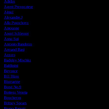
Adidas
Agent Provocateur
Ajmal
Alexandre.J
Alla Pugachova
Amouage
Angel Schlesser
Anna Sui
Antonio Banderas
Armand Basi
Azzaro
Badgley Mischka
Baldinini
Beyonce
Bill Blass
Blumarine
Bond No.9
Bottega Veneta
Boucheron
Britney Spears
Bruno Banani