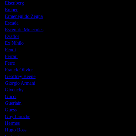
Eisenberg
Emper
Ermenegildo Zegna
Escada
Escentric Molecules
Evaflor
Ex Nihilo
Fendi
Ferrari
Ferre
Franck Olivier
Geoffrey Beene
Giorgio Armani
Givenchy
Gucci
Guerlain
Guess
Guy Laroche
Hermes
Hugo Boss