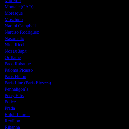
Miu Miu
Montale (ОАЭ)
Moresque
Moschino
Naomi Campbell
Narciso Rodriguez
Nasomatto
Nina Ricci
Nовая Заря
Oriflame
Paco Rabanne
Paloma Picasso
Paris Hilton
Paris Line (Paris Elysees)
Penhaligon`s
Perry Ellis
Police
Prada
Ralph Lauren
Revillon
Rihanna