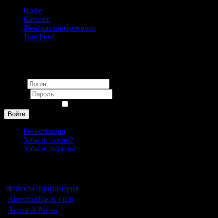
Home
Каталог
Женская парфюмерия
Tom Ford
Tom Ford Ombre Leather unisex 100ml
Вход
Логин
Пароль
Запомнить меня
Войти
Регистрация
Забыли логин?
Забыли пароль?
Каталог
Женская парфюмерия
Abercrombie & Fitch
Acqua di Parma