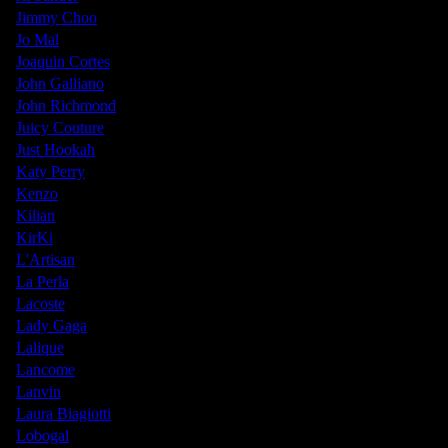
Jimmy Choo
Jo Mal
Joaquin Cortes
John Galliano
John Richmond
Juicy Couture
Just Hookah
Katy Perry
Kenzo
Kilian
KirKi
L'Artisan
La Perla
Lacoste
Lady Gaga
Lalique
Lancome
Lanvin
Laura Biagiotti
Lobogal