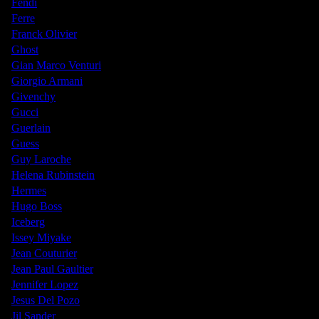
Fendi
Ferre
Franck Olivier
Ghost
Gian Marco Venturi
Giorgio Armani
Givenchy
Gucci
Guerlain
Guess
Guy Laroche
Helena Rubinstein
Hermes
Hugo Boss
Iceberg
Issey Miyake
Jean Couturier
Jean Paul Gaultier
Jennifer Lopez
Jesus Del Pozo
Jil Sander