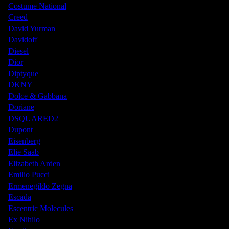
Costume National
Creed
David Yurman
Davidoff
Diesel
Dior
Diptyque
DKNY
Dolce & Gabbana
Doriane
DSQUARED2
Dupont
Eisenberg
Elie Saab
Elizabeth Arden
Emilio Pucci
Ermenegildo Zegna
Escada
Escentric Molecules
Ex Nihilo