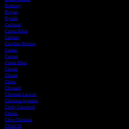
Burberry
Bvlgari
Byredo
Cacharel
Calvin Klein
Carbine
Carolina Herrera
Cartier
Carven
Celine Dion
Cerruti
Chanel
Chloe
Chopard
Christian Lacroix
Christina Aguilera
Cindy Crawford
Clarins
Clive Christian
COACH