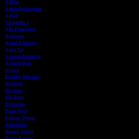
Adidas
Agent Provocateur
Ajmal
Alexandre.J
Alla Pugachova
Amouage
Angel Schlesser
Anna Sui
Antonio Banderas
Armand Basi
Azzaro
Badgley Mischka
Baldinini
Beyonce
Bill Blass
Blumarine
Bond No.9
Bottega Veneta
Boucheron
Britney Spears
Bruno Banani