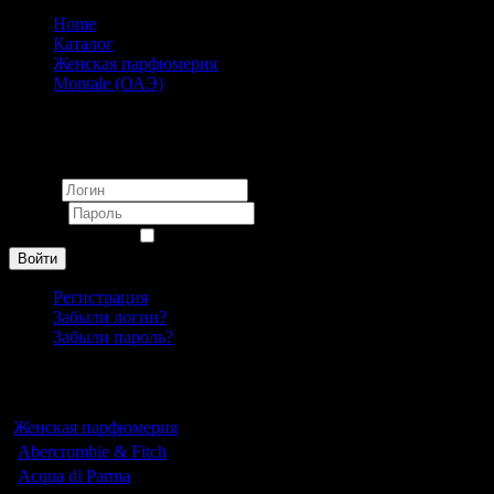
Home
Каталог
Женская парфюмерия
Montale (ОАЭ)
Montale Amber & Spices eau de parfum unisex 20ml (ОАЭ)
Вход
Логин
Пароль
Запомнить меня
Войти
Регистрация
Забыли логин?
Забыли пароль?
Каталог
Женская парфюмерия
Abercrombie & Fitch
Acqua di Parma