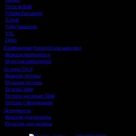
Victor & Rolf
Vilhelm Parfumerie
Xerjoff
Yohji Yamamoto
YSL
Zippo
Парфюмерия (Европейское качество)
Женская парфюмерия
Мужская парфюмерия
Тестеры ОАЭ
Женские тестеры
Мужские тестеры
Тестеры 50ml
Тестеры масляные 30ml
Тестеры с феромонами
Дезодоранты
Женские дезодоранты
Мужские дезодоранты