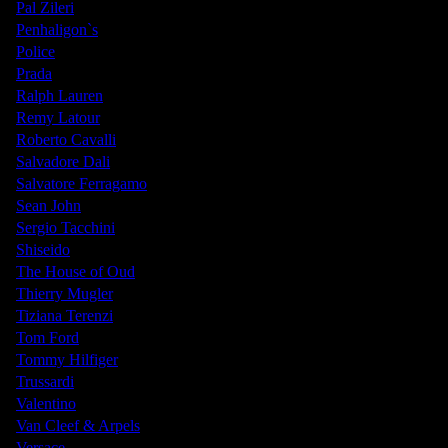
Pal Zileri
Penhaligon`s
Police
Prada
Ralph Lauren
Remy Latour
Roberto Cavalli
Salvadore Dali
Salvatore Ferragamo
Sean John
Sergio Tacchini
Shiseido
The House of Oud
Thierry Mugler
Tiziana Terenzi
Tom Ford
Tommy Hilfiger
Trussardi
Valentino
Van Cleef & Arpels
Versace