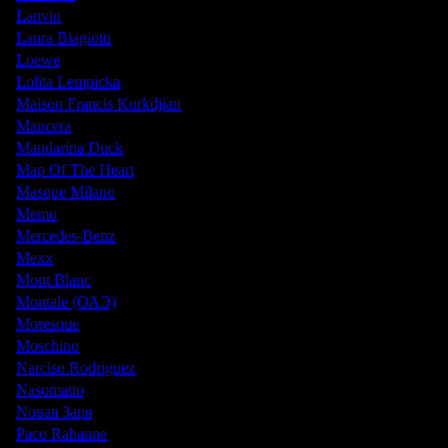
Lanvin
Laura Biagiotti
Loewe
Lolita Lempicka
Maison Francis Kurkdjian
Mancera
Mandarina Duck
Map Of The Heart
Masque Milano
Memo
Mercedes-Benz
Mexx
Mont Blanc
Montale (ОАЭ)
Moresque
Moschino
Narciso Rodriguez
Nasomatto
Nовая Заря
Paco Rabanne