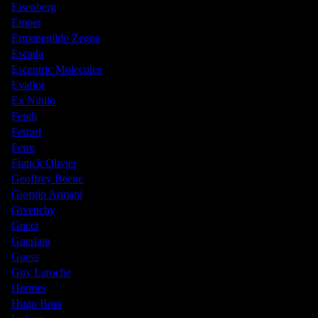
Eisenberg
Emper
Ermenegildo Zegna
Escada
Escentric Molecules
Evaflor
Ex Nihilo
Fendi
Ferrari
Ferre
Franck Olivier
Geoffrey Beene
Giorgio Armani
Givenchy
Gucci
Guerlain
Guess
Guy Laroche
Hermes
Hugo Boss