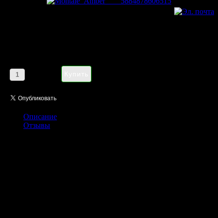
Montale Amber & Spices eau de
parfum unisex 20ml (ОАЭ)
Цена:
1185,00 руб
Кол-во:
Описание
Отзывы
В унисекс духах Montale Amber & Spices объединены
драгоценные ингредиенты из разных стран Востока. Здесь
представлены благородная древесина из Индии, роскошная
Марокканская роза, специи из Индонезии и Египта.
Парфюмер воссоздал в своём произведении завораживающую
картину песчаных дюн, залитых огнём заходящего солнца,
ощущение сухого и тёплого ветра, приносящего аромат
неведомо как попавшего туда роскошного цветка. В этой
дымчатой, чувственной композиции передана сказочная,