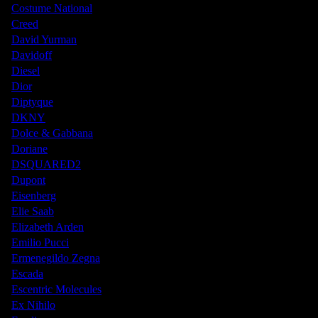
Costume National
Creed
David Yurman
Davidoff
Diesel
Dior
Diptyque
DKNY
Dolce & Gabbana
Doriane
DSQUARED2
Dupont
Eisenberg
Elie Saab
Elizabeth Arden
Emilio Pucci
Ermenegildo Zegna
Escada
Escentric Molecules
Ex Nihilo