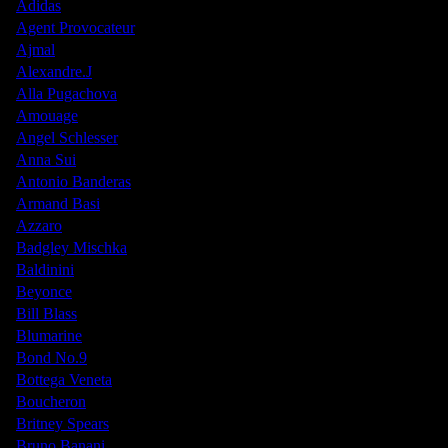
Adidas
Agent Provocateur
Ajmal
Alexandre.J
Alla Pugachova
Amouage
Angel Schlesser
Anna Sui
Antonio Banderas
Armand Basi
Azzaro
Badgley Mischka
Baldinini
Beyonce
Bill Blass
Blumarine
Bond No.9
Bottega Veneta
Boucheron
Britney Spears
Bruno Banani