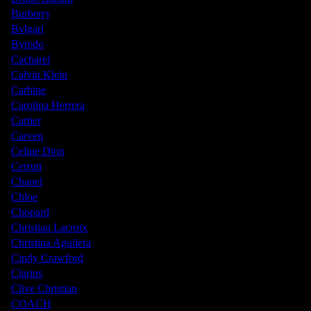
Burberry
Bvlgari
Byredo
Cacharel
Calvin Klein
Carbine
Carolina Herrera
Cartier
Carven
Celine Dion
Cerruti
Chanel
Chloe
Chopard
Christian Lacroix
Christina Aguilera
Cindy Crawford
Clarins
Clive Christian
COACH