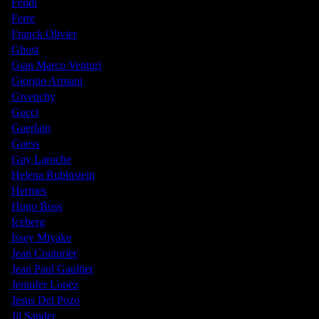
Fendi
Ferre
Franck Olivier
Ghost
Gian Marco Venturi
Giorgio Armani
Givenchy
Gucci
Guerlain
Guess
Guy Laroche
Helena Rubinstein
Hermes
Hugo Boss
Iceberg
Issey Miyake
Jean Couturier
Jean Paul Gaultier
Jennifer Lopez
Jesus Del Pozo
Jil Sander