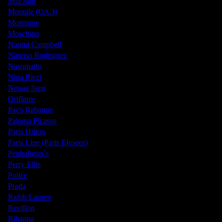
Miu Miu
Montale (ОАЭ)
Moresque
Moschino
Naomi Campbell
Narciso Rodriguez
Nasomatto
Nina Ricci
Nовая Заря
Oriflame
Paco Rabanne
Paloma Picasso
Paris Hilton
Paris Line (Paris Elysees)
Penhaligon`s
Perry Ellis
Police
Prada
Ralph Lauren
Revillon
Rihanna