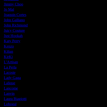
Jimmy Choo
Jo Mal
Joaquin Cortes
John Galliano
John Richmond
Juicy Couture
Just Hookah
Katy Perry
Kenzo
Kilian
KirKi
L'Artisan
La Perla
Lacoste
Lady Gaga
Lalique
Lancome
Lanvin
Laura Biagiotti
Lobogal