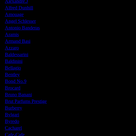
Alexandre.J
Alfred Dunhill
Amouage
Angel Schlesser
Antonio Banderas
Aramis
Armand Basi
Azzaro
Baldessarini
Baldinini
Bellagio
Bentley
Bond No.9
Brocard
Bruno Banani
Brut Parfums Prestige
Burberry
Bvlgari
Byredo
Cacharel
Cafe-Cafe