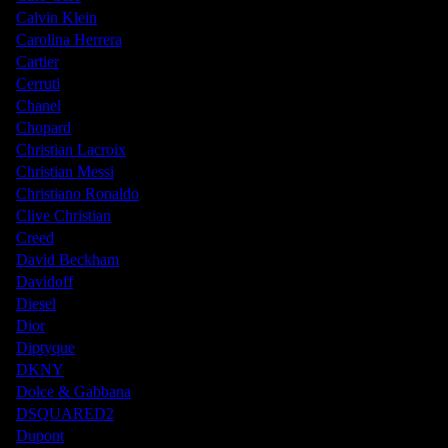
Calvin Klein
Carolina Herrera
Cartier
Cerruti
Chanel
Chopard
Christian Lacroix
Christian Messi
Christiano Ronaldo
Clive Christian
Creed
David Beckham
Davidoff
Diesel
Dior
Diptyque
DKNY
Dolce & Gabbana
DSQUARED2
Dupont