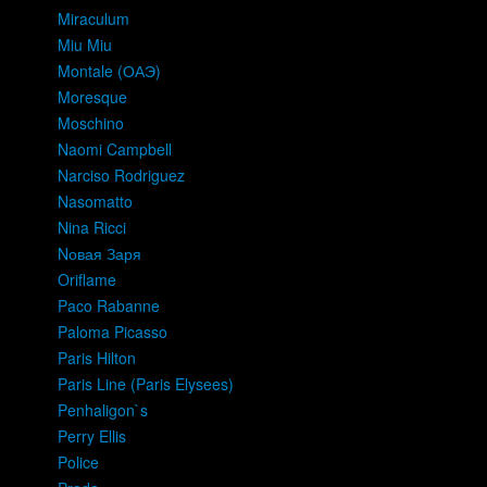
Miraculum
Miu Miu
Montale (ОАЭ)
Moresque
Moschino
Naomi Campbell
Narciso Rodriguez
Nasomatto
Nina Ricci
Nовая Заря
Oriflame
Paco Rabanne
Paloma Picasso
Paris Hilton
Paris Line (Paris Elysees)
Penhaligon`s
Perry Ellis
Police