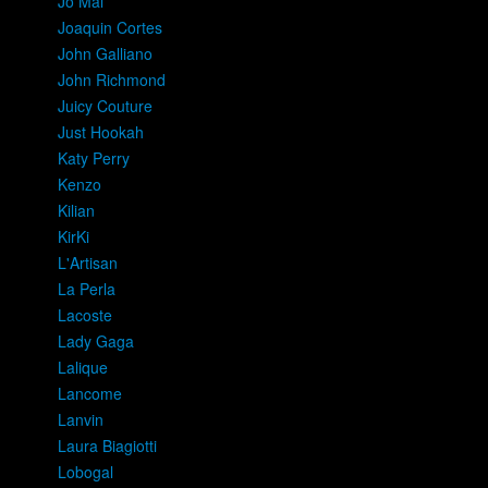
Jo Mal
Joaquin Cortes
John Galliano
John Richmond
Juicy Couture
Just Hookah
Katy Perry
Kenzo
Kilian
KirKi
L'Artisan
La Perla
Lacoste
Lady Gaga
Lalique
Lancome
Lanvin
Laura Biagiotti
Lobogal