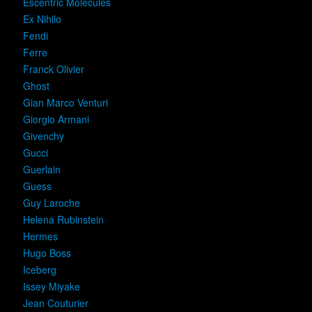
Escentric Molecules
Ex Nihilo
Fendi
Ferre
Franck Olivier
Ghost
Gian Marco Venturi
Giorgio Armani
Givenchy
Gucci
Guerlain
Guess
Guy Laroche
Helena Rubinstein
Hermes
Hugo Boss
Iceberg
Issey Miyake
Jean Couturier