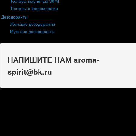
Тестеры масляные 30ml
Тестеры с феромонами
Дезодоранты
Женские дезодоранты
Мужские дезодоранты
НАПИШИТЕ НАМ aroma-
spirit@bk.ru