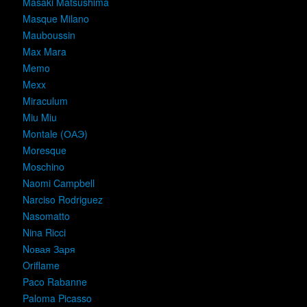
Masaki Matsushima
Masque Milano
Mauboussin
Max Mara
Memo
Mexx
Miraculum
Miu Miu
Montale (ОАЭ)
Moresque
Moschino
Naomi Campbell
Narciso Rodriguez
Nasomatto
Nina Ricci
Nовая Заря
Oriflame
Paco Rabanne
Paloma Picasso