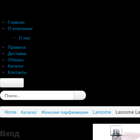
Главная
О компании
О нас
Правила
Доставка
Обзоры
Каталог
Контакты
Главная
О компании
О нас
Home
Каталог
Женская парфюмерия
Lancome
Lancome La 
Правила
Доставка
Обзоры
Вход
Каталог