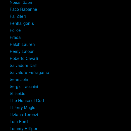
Nовая Заря
Paco Rabanne
Pal Zileri
Penhaligon`s
Police
Prada
Ralph Lauren
Remy Latour
Roberto Cavalli
Salvadore Dali
Salvatore Ferragamo
Sean John
Sergio Tacchini
Shiseido
The House of Oud
Thierry Mugler
Tiziana Terenzi
Tom Ford
Tommy Hilfiger