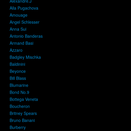
Alexandre.J
Alla Pugachova
Amouage
Angel Schlesser
Anna Sui
Antonio Banderas
Armand Basi
Azzaro
Badgley Mischka
Baldinini
Beyonce
Bill Blass
Blumarine
Bond No.9
Bottega Veneta
Boucheron
Britney Spears
Bruno Banani
Burberry