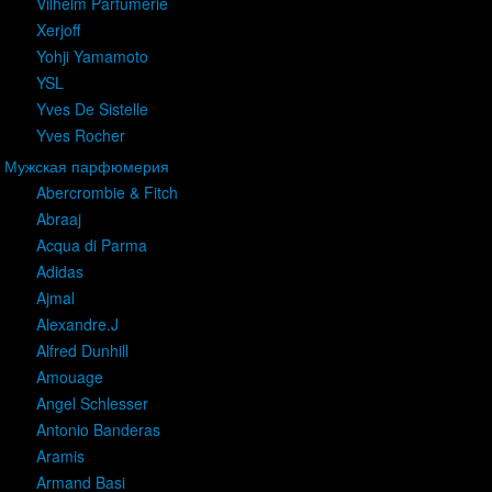
Vilhelm Parfumerie
Xerjoff
Yohji Yamamoto
YSL
Yves De Sistelle
Yves Rocher
Мужская парфюмерия
Abercrombie & Fitch
Abraaj
Acqua di Parma
Adidas
Ajmal
Alexandre.J
Alfred Dunhill
Amouage
Angel Schlesser
Antonio Banderas
Aramis
Armand Basi