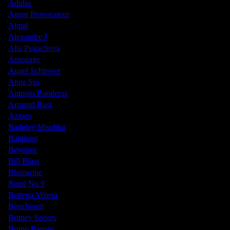
Adidas
Agent Provocateur
Ajmal
Alexandre.J
Alla Pugachova
Amouage
Angel Schlesser
Anna Sui
Antonio Banderas
Armand Basi
Azzaro
Badgley Mischka
Baldinini
Beyonce
Bill Blass
Blumarine
Bond No.9
Bottega Veneta
Boucheron
Britney Spears
Bruno Banani