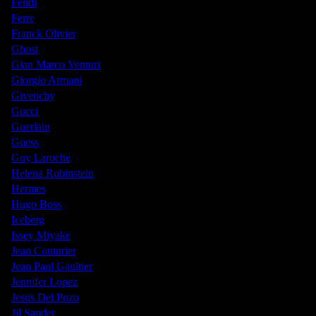
Fendi
Ferre
Franck Olivier
Ghost
Gian Marco Venturi
Giorgio Armani
Givenchy
Gucci
Guerlain
Guess
Guy Laroche
Helena Rubinstein
Hermes
Hugo Boss
Iceberg
Issey Miyake
Jean Couturier
Jean Paul Gaultier
Jennifer Lopez
Jesus Del Pozo
Jil Sander