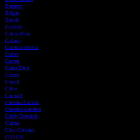
Burberry
Bvlgari
Byredo
Cacharel
Calvin Klein
Carbine
Carolina Herrera
Cartier
Carven
Celine Dion
Cerruti
Chanel
Chloe
Chopard
Christian Lacroix
Christina Aguilera
Cindy Crawford
Clarins
Clive Christian
COACH