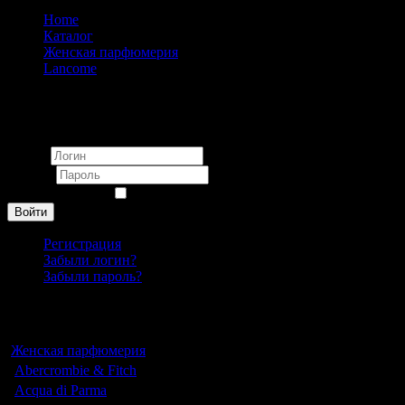
Home
Каталог
Женская парфюмерия
Lancome
Lancome Climat eau de parfum pour femme 14ml (Духи)
Вход
Логин
Пароль
Запомнить меня
Войти
Регистрация
Забыли логин?
Забыли пароль?
Каталог
Женская парфюмерия
Abercrombie & Fitch
Acqua di Parma