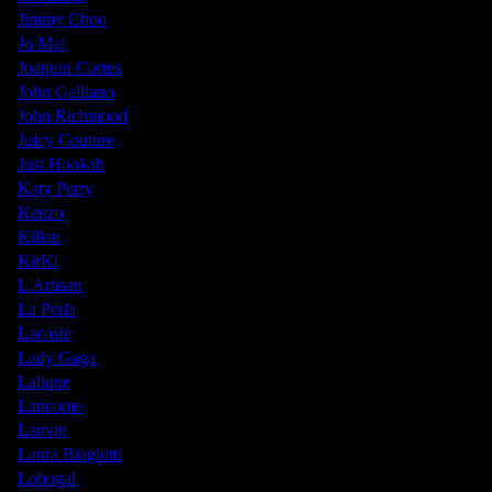
Jimmy Choo
Jo Mal
Joaquin Cortes
John Galliano
John Richmond
Juicy Couture
Just Hookah
Katy Perry
Kenzo
Kilian
KirKi
L'Artisan
La Perla
Lacoste
Lady Gaga
Lalique
Lancome
Lanvin
Laura Biagiotti
Lobogal