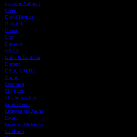
Costume National
Creed
David Yurman
Davidoff
Diesel
Dior
Diptyque
DKNY
Dolce & Gabbana
Doriane
DSQUARED2
Dupont
Eisenberg
Elie Saab
Elizabeth Arden
Emilio Pucci
Ermenegildo Zegna
Escada
Escentric Molecules
Ex Nihilo