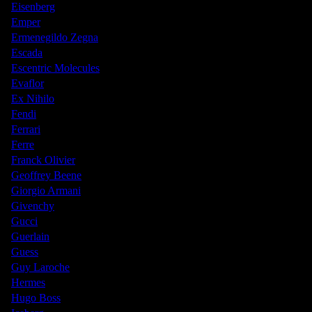
Eisenberg
Emper
Ermenegildo Zegna
Escada
Escentric Molecules
Evaflor
Ex Nihilo
Fendi
Ferrari
Ferre
Franck Olivier
Geoffrey Beene
Giorgio Armani
Givenchy
Gucci
Guerlain
Guess
Guy Laroche
Hermes
Hugo Boss