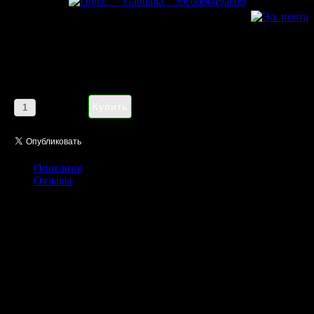
Dolce & Gabbana Dolce Floral
Drops pour femme 75 ml
Цена:
1185,00 руб
Кол-во:
Описание
Отзывы
В начале 2014 года бернд Dolce & Gabbana запустил свой
свежий цветочный аромат Dolce, а уже через год вышел
первый фланкер этого аромата – Dolce Floral Drops. Запах
этого парфюма более свежий и просторный, чем оригинал и
пытается воссоздать аромат свежесобранных цветов, в каплях
утренней росы.Состав сохраняет оригинальную композицию
из белых цветов. Она начинается нотой листьев нероли и
цветка папайи. Его сердце состоит из белых цветов
Амариллиса, нарциссов и лилии. Мягкие базовые ноты