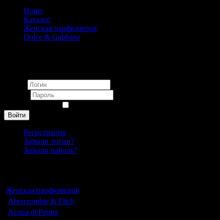
Home
Каталог
Женская парфюмерия
Dolce & Gabbana
Dolce & Gabbana Dolce Floral Drops pour femme 75 ml
Вход
Логин
Пароль
Запомнить меня
Войти
Регистрация
Забыли логин?
Забыли пароль?
Каталог
Женская парфюмерия
Abercrombie & Fitch
Acqua di Parma