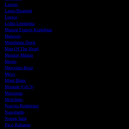
Lanvin
Laura Biagiotti
Loewe
Lolita Lempicka
Maison Francis Kurkdjian
Mancera
Mandarina Duck
Map Of The Heart
Masque Milano
Memo
Mercedes-Benz
Mexx
Mont Blanc
Montale (ОАЭ)
Moresque
Moschino
Narciso Rodriguez
Nasomatto
Nовая Заря
Paco Rabanne