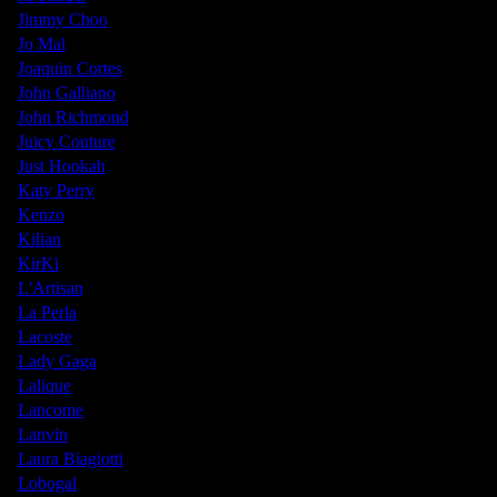
Jimmy Choo
Jo Mal
Joaquin Cortes
John Galliano
John Richmond
Juicy Couture
Just Hookah
Katy Perry
Kenzo
Kilian
KirKi
L'Artisan
La Perla
Lacoste
Lady Gaga
Lalique
Lancome
Lanvin
Laura Biagiotti
Lobogal