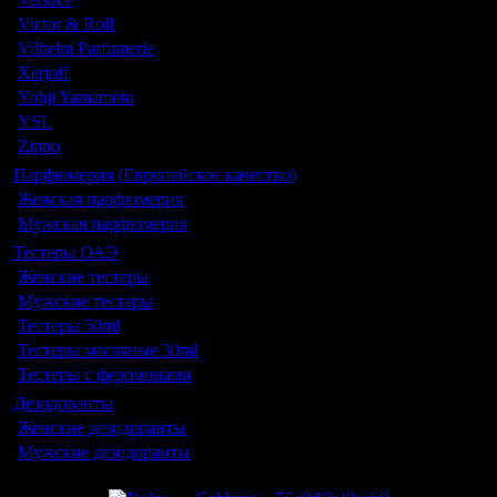
Victor & Rolf
Vilhelm Parfumerie
Xerjoff
Yohji Yamamoto
YSL
Zippo
Парфюмерия (Европейское качество)
Женская парфюмерия
Мужская парфюмерия
Тестеры ОАЭ
Женские тестеры
Мужские тестеры
Тестеры 50ml
Тестеры масляные 30ml
Тестеры с феромонами
Дезодоранты
Женские дезодоранты
Мужские дезодоранты