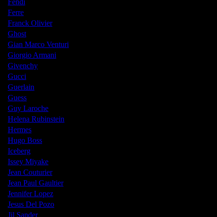
Fendi
Ferre
Franck Olivier
Ghost
Gian Marco Venturi
Giorgio Armani
Givenchy
Gucci
Guerlain
Guess
Guy Laroche
Helena Rubinstein
Hermes
Hugo Boss
Iceberg
Issey Miyake
Jean Couturier
Jean Paul Gaultier
Jennifer Lopez
Jesus Del Pozo
Jil Sander