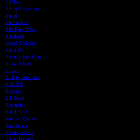
Adidas
Agent Provocateur
Ajmal
Alexandre.J
Alla Pugachova
Amouage
Angel Schlesser
Anna Sui
Antonio Banderas
Armand Basi
Azzaro
Badgley Mischka
Baldinini
Beyonce
Bill Blass
Blumarine
Bond No.9
Bottega Veneta
Boucheron
Britney Spears
Bruno Banani