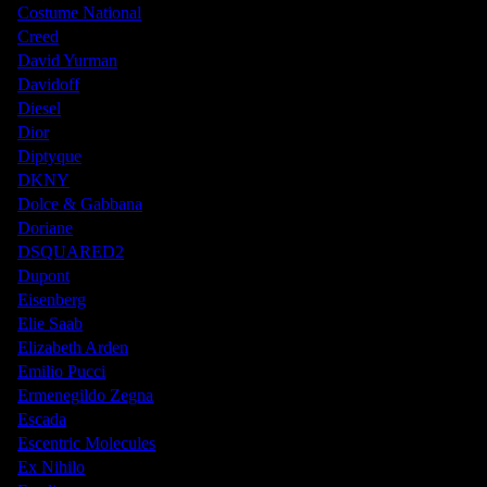
Costume National
Creed
David Yurman
Davidoff
Diesel
Dior
Diptyque
DKNY
Dolce & Gabbana
Doriane
DSQUARED2
Dupont
Eisenberg
Elie Saab
Elizabeth Arden
Emilio Pucci
Ermenegildo Zegna
Escada
Escentric Molecules
Ex Nihilo