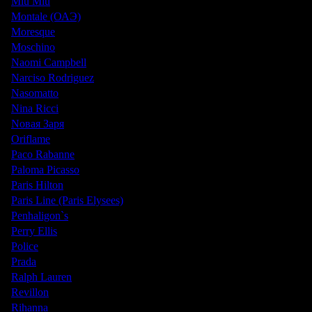
Miu Miu
Montale (ОАЭ)
Moresque
Moschino
Naomi Campbell
Narciso Rodriguez
Nasomatto
Nina Ricci
Nовая Заря
Oriflame
Paco Rabanne
Paloma Picasso
Paris Hilton
Paris Line (Paris Elysees)
Penhaligon`s
Perry Ellis
Police
Prada
Ralph Lauren
Revillon
Rihanna