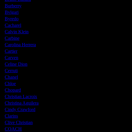
Burberry
Bvlgari
Byredo
Cacharel
Calvin Klein
Carbine
Carolina Herrera
Cartier
Carven
Celine Dion
Cerruti
Chanel
Chloe
Chopard
Christian Lacroix
Christina Aguilera
Cindy Crawford
Clarins
Clive Christian
COACH