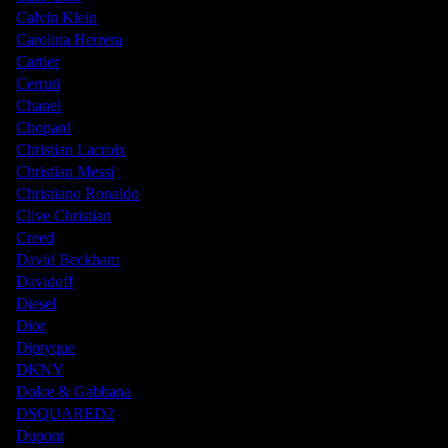
Calvin Klein
Carolina Herrera
Cartier
Cerruti
Chanel
Chopard
Christian Lacroix
Christian Messi
Christiano Ronaldo
Clive Christian
Creed
David Beckham
Davidoff
Diesel
Dior
Diptyque
DKNY
Dolce & Gabbana
DSQUARED2
Dupont