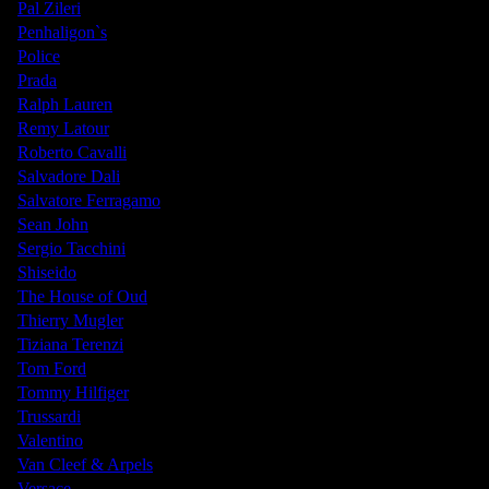
Pal Zileri
Penhaligon`s
Police
Prada
Ralph Lauren
Remy Latour
Roberto Cavalli
Salvadore Dali
Salvatore Ferragamo
Sean John
Sergio Tacchini
Shiseido
The House of Oud
Thierry Mugler
Tiziana Terenzi
Tom Ford
Tommy Hilfiger
Trussardi
Valentino
Van Cleef & Arpels
Versace