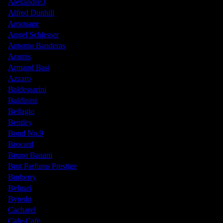
Alexandre.J
Alfred Dunhill
Amouage
Angel Schlesser
Antonio Banderas
Aramis
Armand Basi
Azzaro
Baldessarini
Baldinini
Bellagio
Bentley
Bond No.9
Brocard
Bruno Banani
Brut Parfums Prestige
Burberry
Bvlgari
Byredo
Cacharel
Cafe-Cafe