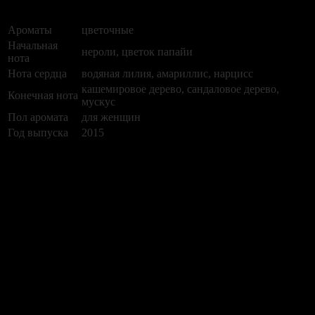
содержат кашемир, мускус и сандаловое дерево.
Ароматы
цветочные
Начальная
нероли, цветок папайи
нота
Нота сердца
водяная лилия, амариллис, нарцисс
кашемировое дерево, сандаловое дерево,
Конечная нота
мускус
Пол аромата
для женщин
Год выпуска
2015
Нет отзывов об этом товаре.
НАПИШИТЕ НАМ aroma-spirit@bk.ru
Контакты
Мы работаем ежедневно с 10:00 до 20:00
Прием заказов онлайн круглосуточный