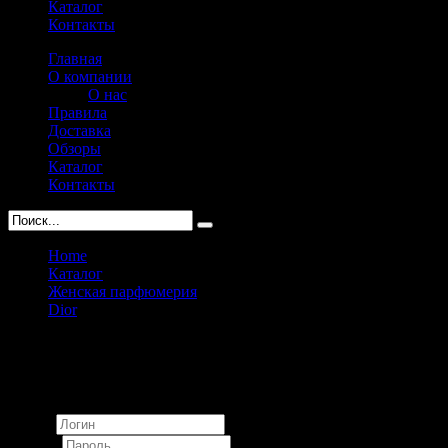
Каталог
Контакты
Главная
О компании
О нас
Правила
Доставка
Обзоры
Каталог
Контакты
Home
Каталог
Женская парфюмерия
Dior
Christian Dior J`adore Gold Supreme eau de parfum pour
femme 100ml
Вход
Логин
Пароль