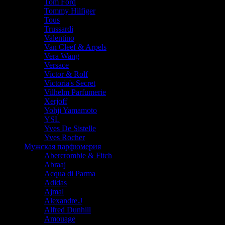
Tom Ford
Tommy Hilfiger
Tous
Trussardi
Valentino
Van Cleef & Arpels
Vera Wang
Versace
Victor & Rolf
Victoria's Secret
Vilhelm Parfumerie
Xerjoff
Yohji Yamamoto
YSL
Yves De Sistelle
Yves Rocher
Мужская парфюмерия
Abercrombie & Fitch
Abraaj
Acqua di Parma
Adidas
Ajmal
Alexandre.J
Alfred Dunhill
Amouage