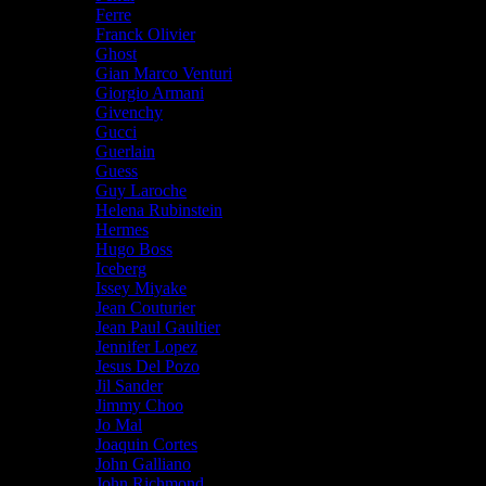
Ferre
Franck Olivier
Ghost
Gian Marco Venturi
Giorgio Armani
Givenchy
Gucci
Guerlain
Guess
Guy Laroche
Helena Rubinstein
Hermes
Hugo Boss
Iceberg
Issey Miyake
Jean Couturier
Jean Paul Gaultier
Jennifer Lopez
Jesus Del Pozo
Jil Sander
Jimmy Choo
Jo Mal
Joaquin Cortes
John Galliano
John Richmond