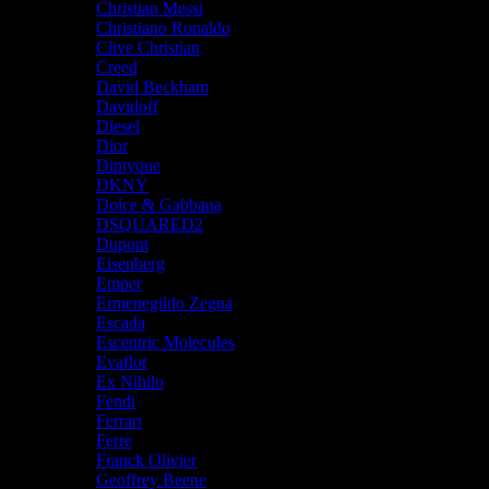
Christian Messi
Christiano Ronaldo
Clive Christian
Creed
David Beckham
Davidoff
Diesel
Dior
Diptyque
DKNY
Dolce & Gabbana
DSQUARED2
Dupont
Eisenberg
Emper
Ermenegildo Zegna
Escada
Escentric Molecules
Evaflor
Ex Nihilo
Fendi
Ferrari
Ferre
Franck Olivier
Geoffrey Beene