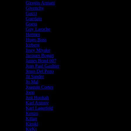
Giorgio Armani
Givenchy
Gucci
Guerlain
Guess
Guy Laroche
Hermes
Hugo Boss
Iceberg
Issey Miyake
Jacques Bogart
James Bond 007
Jean Paul Gaultier
Jesus Del Pozo
Jil Sander
Jo Mal
Joaquin Cortes
Joop
Just Hookah
Karl Antony
Karl Lagerfeld
Kenzo
Kilian
Kinski
KirKi