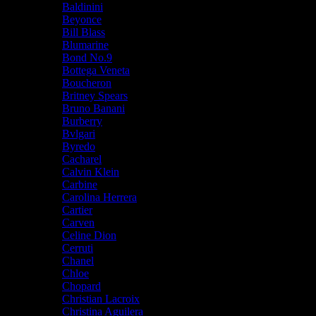
Baldinini
Beyonce
Bill Blass
Blumarine
Bond No.9
Bottega Veneta
Boucheron
Britney Spears
Bruno Banani
Burberry
Bvlgari
Byredo
Cacharel
Calvin Klein
Carbine
Carolina Herrera
Cartier
Carven
Celine Dion
Cerruti
Chanel
Chloe
Chopard
Christian Lacroix
Christina Aguilera