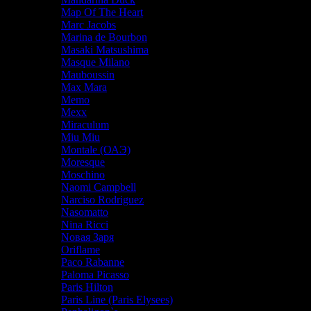
Map Of The Heart
Marc Jacobs
Marina de Bourbon
Masaki Matsushima
Masque Milano
Mauboussin
Max Mara
Memo
Mexx
Miraculum
Miu Miu
Montale (ОАЭ)
Moresque
Moschino
Naomi Campbell
Narciso Rodriguez
Nasomatto
Nina Ricci
Nовая Заря
Oriflame
Paco Rabanne
Paloma Picasso
Paris Hilton
Paris Line (Paris Elysees)