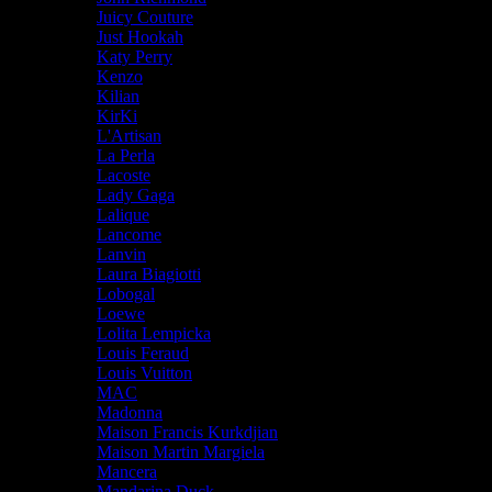
Juicy Couture
Just Hookah
Katy Perry
Kenzo
Kilian
KirKi
L'Artisan
La Perla
Lacoste
Lady Gaga
Lalique
Lancome
Lanvin
Laura Biagiotti
Lobogal
Loewe
Lolita Lempicka
Louis Feraud
Louis Vuitton
MAC
Madonna
Maison Francis Kurkdjian
Maison Martin Margiela
Mancera
Mandarina Duck