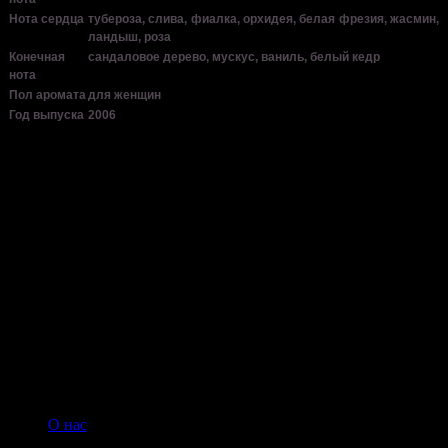
Нота сердца
тубероза, слива, фиалка, орхидея, белая фрезия, жасмин,
ландыш, роза
Конечная
сандаловое дерево, мускус, ваниль, белый кедр
нота
Пол аромата
для женщин
Год выпуска
2006
Нет отзывов об этом товаре.
НАПИШИТЕ НАМ aroma-spirit@bk.ru
Контакты
Мы работаем ежедневно с 10:00 до 20:00
Прием заказов онлайн круглосуточный
© 2008-2022 Интернет-магазин парфюмерии Aroma-spirit.ru
О нас
|