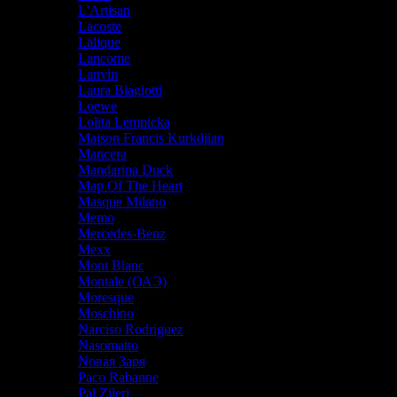
L'Artisan
Lacoste
Lalique
Lancome
Lanvin
Laura Biagiotti
Loewe
Lolita Lempicka
Maison Francis Kurkdjian
Mancera
Mandarina Duck
Map Of The Heart
Masque Milano
Memo
Mercedes-Benz
Mexx
Mont Blanc
Montale (ОАЭ)
Moresque
Moschino
Narciso Rodriguez
Nasomatto
Nовая Заря
Paco Rabanne
Pal Zileri