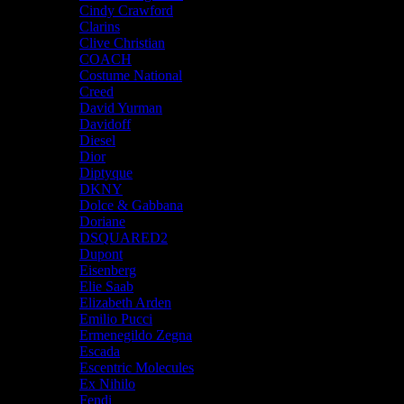
Cindy Crawford
Clarins
Clive Christian
COACH
Costume National
Creed
David Yurman
Davidoff
Diesel
Dior
Diptyque
DKNY
Dolce & Gabbana
Doriane
DSQUARED2
Dupont
Eisenberg
Elie Saab
Elizabeth Arden
Emilio Pucci
Ermenegildo Zegna
Escada
Escentric Molecules
Ex Nihilo
Fendi