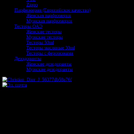
Zippo
Парфюмерия (Европейское качество)
Женская парфюмерия
Мужская парфюмерия
Тестеры ОАЭ
Женские тестеры
Мужские тестеры
Тестеры 50ml
Тестеры масляные 30ml
Тестеры с феромонами
Дезодоранты
Женские дезодоранты
Мужские дезодоранты
Christian Dior J`adore Gold
Supreme eau de parfum pour
femme 100ml