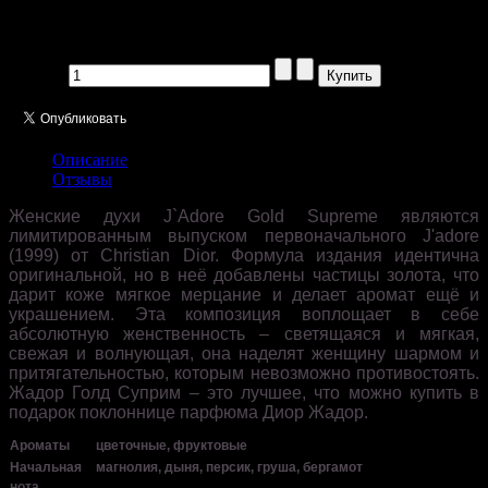
Производитель:
Цена:
1375,00 руб
Кол-во:
Описание
Отзывы
Женские духи J`Adore Gold Supreme являются
лимитированным выпуском первоначального J'adore
(1999) от Christian Dior. Формула издания идентична
оригинальной, но в неё добавлены частицы золота, что
дарит коже мягкое мерцание и делает аромат ещё и
украшением. Эта композиция воплощает в себе
абсолютную женственность – светящаяся и мягкая,
свежая и волнующая, она наделят женщину шармом и
притягательностью, которым невозможно противостоять.
Жадор Голд Суприм – это лучшее, что можно купить в
подарок поклоннице парфюма Диор Жадор.
Ароматы
цветочные, фруктовые
Начальная
магнолия, дыня, персик, груша, бергамот
нота