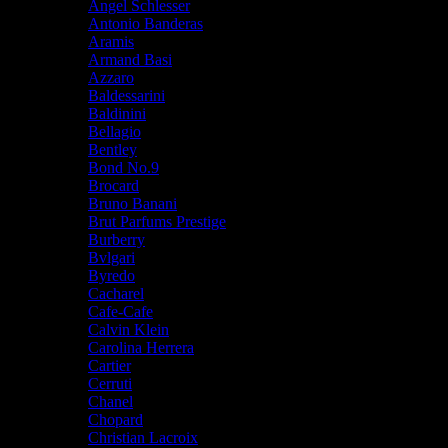
Angel Schlesser
Antonio Banderas
Aramis
Armand Basi
Azzaro
Baldessarini
Baldinini
Bellagio
Bentley
Bond No.9
Brocard
Bruno Banani
Brut Parfums Prestige
Burberry
Bvlgari
Byredo
Cacharel
Cafe-Cafe
Calvin Klein
Carolina Herrera
Cartier
Cerruti
Chanel
Chopard
Christian Lacroix