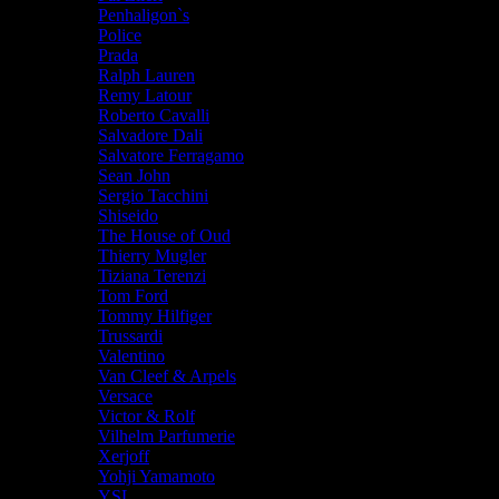
Penhaligon`s
Police
Prada
Ralph Lauren
Remy Latour
Roberto Cavalli
Salvadore Dali
Salvatore Ferragamo
Sean John
Sergio Tacchini
Shiseido
The House of Oud
Thierry Mugler
Tiziana Terenzi
Tom Ford
Tommy Hilfiger
Trussardi
Valentino
Van Cleef & Arpels
Versace
Victor & Rolf
Vilhelm Parfumerie
Xerjoff
Yohji Yamamoto
YSL