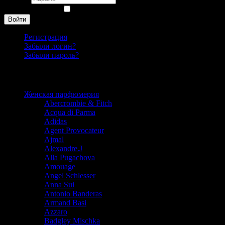
Запомнить меня
Войти
Регистрация
Забыли логин?
Забыли пароль?
Каталог
Женская парфюмерия
Abercrombie & Fitch
Acqua di Parma
Adidas
Agent Provocateur
Ajmal
Alexandre.J
Alla Pugachova
Amouage
Angel Schlesser
Anna Sui
Antonio Banderas
Armand Basi
Azzaro
Badgley Mischka