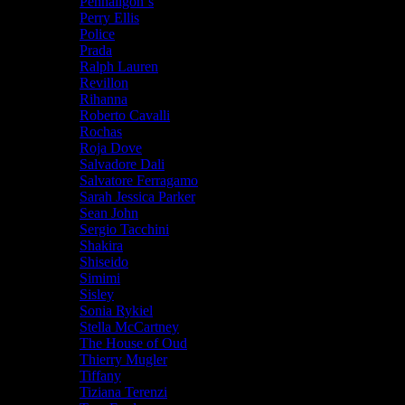
Penhaligon`s
Perry Ellis
Police
Prada
Ralph Lauren
Revillon
Rihanna
Roberto Cavalli
Rochas
Roja Dove
Salvadore Dali
Salvatore Ferragamo
Sarah Jessica Parker
Sean John
Sergio Tacchini
Shakira
Shiseido
Simimi
Sisley
Sonia Rykiel
Stella McCartney
The House of Oud
Thierry Mugler
Tiffany
Tiziana Terenzi