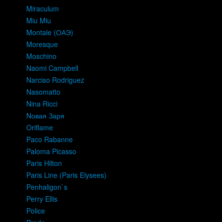
Miraculum
Miu Miu
Montale (ОАЭ)
Moresque
Moschino
Naomi Campbell
Narciso Rodriguez
Nasomatto
Nina Ricci
Nовая Заря
Oriflame
Paco Rabanne
Paloma Picasso
Paris Hilton
Paris Line (Paris Elysees)
Penhaligon`s
Perry Ellis
Police