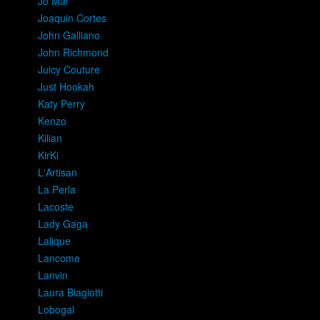
Jo Mal
Joaquin Cortes
John Galliano
John Richmond
Juicy Couture
Just Hookah
Katy Perry
Kenzo
Kilian
KirKi
L'Artisan
La Perla
Lacoste
Lady Gaga
Lalique
Lancome
Lanvin
Laura Biagiotti
Lobogal