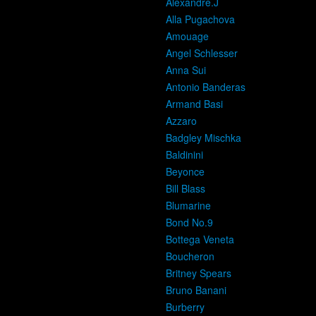
Alexandre.J
Alla Pugachova
Amouage
Angel Schlesser
Anna Sui
Antonio Banderas
Armand Basi
Azzaro
Badgley Mischka
Baldinini
Beyonce
Bill Blass
Blumarine
Bond No.9
Bottega Veneta
Boucheron
Britney Spears
Bruno Banani
Burberry