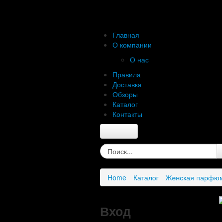
Главная
О компании
О нас
Правила
Доставка
Обзоры
Каталог
Контакты
Главная
О компании
О нас
Home
Каталог
Женская парфю
Правила
Доставка
Обзоры
Вход
Каталог