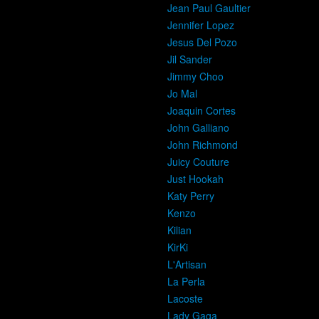
Jean Paul Gaultier
Jennifer Lopez
Jesus Del Pozo
Jil Sander
Jimmy Choo
Jo Mal
Joaquin Cortes
John Galliano
John Richmond
Juicy Couture
Just Hookah
Katy Perry
Kenzo
Kilian
KirKi
L'Artisan
La Perla
Lacoste
Lady Gaga