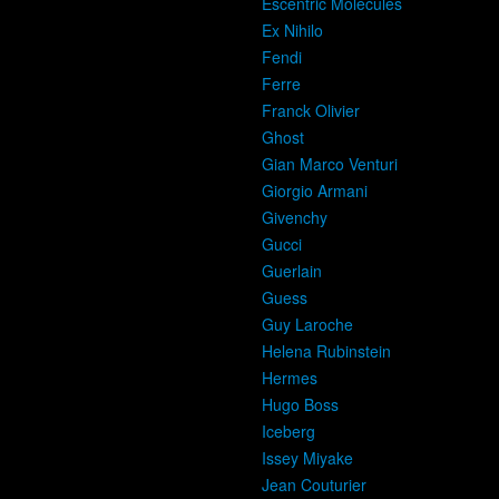
Escentric Molecules
Ex Nihilo
Fendi
Ferre
Franck Olivier
Ghost
Gian Marco Venturi
Giorgio Armani
Givenchy
Gucci
Guerlain
Guess
Guy Laroche
Helena Rubinstein
Hermes
Hugo Boss
Iceberg
Issey Miyake
Jean Couturier