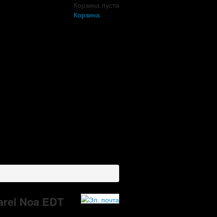
Корзина пуста
Корзина
arel Noa EDT