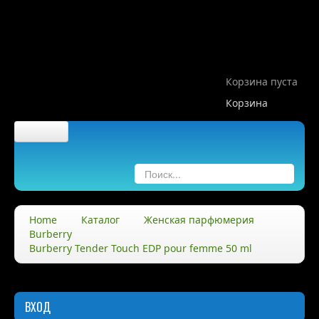
Корзина пуста
Корзина
Главная
О компании
Home
Каталог
Женская парфюмерия
Burberry
О нас
Burberry Tender Touch EDP pour femme 50 ml
Правила
Доставка
ВХОД