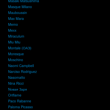
Masaki Matsushima
Masque Milano
Mauboussin
Max Mara
Memo
Mexx
Miraculum
Miu Miu
Montale (ОАЭ)
Moresque
Moschino
Naomi Campbell
Narciso Rodriguez
Nasomatto
Nina Ricci
Nовая Заря
Oriflame
Paco Rabanne
Paloma Picasso