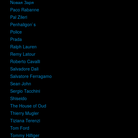
Nовая Заря
Paco Rabanne
Pal Zileri
Penhaligon`s
Police
Prada
Ralph Lauren
Remy Latour
Roberto Cavalli
Salvadore Dali
Salvatore Ferragamo
Sean John
Sergio Tacchini
Shiseido
The House of Oud
Thierry Mugler
Tiziana Terenzi
Tom Ford
Tommy Hilfiger