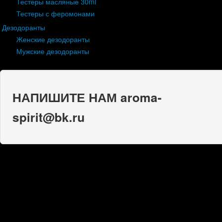
Тестеры масляные 30ml
Тестеры с феромонами
Дезодоранты
Женские дезодоранты
Мужские дезодоранты
НАПИШИТЕ НАМ aroma-
spirit@bk.ru