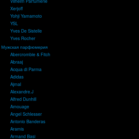
Vilhelm Parfumerie
Xerjoff
Yohji Yamamoto
YSL
Yves De Sistelle
Yves Rocher
Мужская парфюмерия
Abercrombie & Fitch
Abraaj
Acqua di Parma
Adidas
Ajmal
Alexandre.J
Alfred Dunhill
Amouage
Angel Schlesser
Antonio Banderas
Aramis
Armand Basi