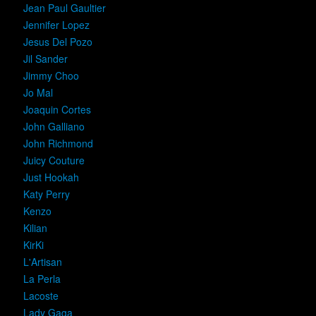
Jean Paul Gaultier
Jennifer Lopez
Jesus Del Pozo
Jil Sander
Jimmy Choo
Jo Mal
Joaquin Cortes
John Galliano
John Richmond
Juicy Couture
Just Hookah
Katy Perry
Kenzo
Kilian
KirKi
L'Artisan
La Perla
Lacoste
Lady Gaga