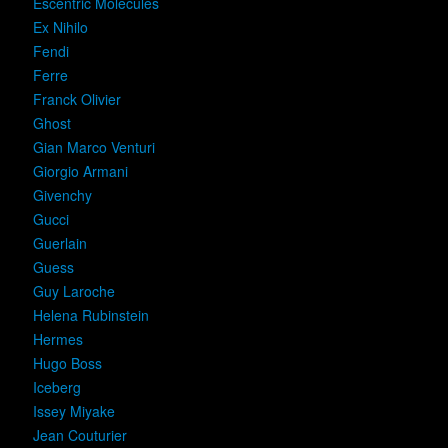
Escentric Molecules
Ex Nihilo
Fendi
Ferre
Franck Olivier
Ghost
Gian Marco Venturi
Giorgio Armani
Givenchy
Gucci
Guerlain
Guess
Guy Laroche
Helena Rubinstein
Hermes
Hugo Boss
Iceberg
Issey Miyake
Jean Couturier