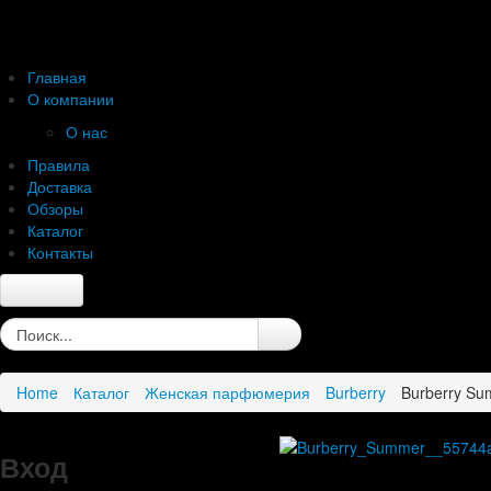
Главная
О компании
О нас
Правила
Доставка
Обзоры
Каталог
Контакты
Главная
О компании
О нас
Home
Каталог
Женская парфюмерия
Burberry
Burberry Su
Правила
Доставка
Обзоры
Вход
Каталог