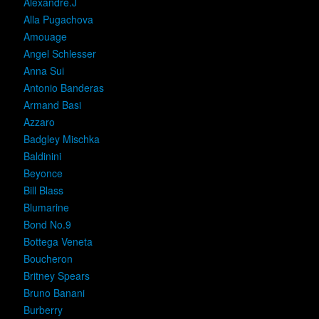
Alexandre.J
Alla Pugachova
Amouage
Angel Schlesser
Anna Sui
Antonio Banderas
Armand Basi
Azzaro
Badgley Mischka
Baldinini
Beyonce
Bill Blass
Blumarine
Bond No.9
Bottega Veneta
Boucheron
Britney Spears
Bruno Banani
Burberry