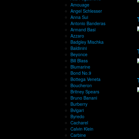
Amouage
Angel Schlesser
Anna Sui
Antonio Banderas
Armand Basi
Azzaro
Badgley Mischka
Baldinini
Beyonce
Bill Blass
Blumarine
Bond No.9
Bottega Veneta
Boucheron
Britney Spears
Bruno Banani
Burberry
Bvlgari
Byredo
Cacharel
Calvin Klein
Carbine