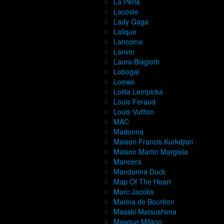
La Perla
Lacoste
Lady Gaga
Lalique
Lancome
Lanvin
Laura Biagiotti
Lobogal
Loewe
Lolita Lempicka
Louis Feraud
Louis Vuitton
MAC
Madonna
Maison Francis Kurkdjian
Maison Martin Margiela
Mancera
Mandarina Duck
Map Of The Heart
Marc Jacobs
Marina de Bourbon
Masaki Matsushima
Masque Milano