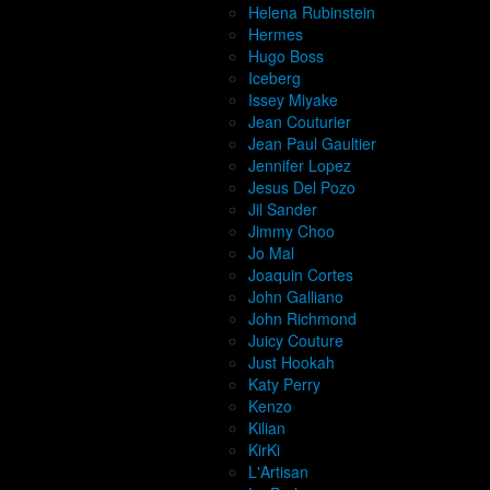
Helena Rubinstein
Hermes
Hugo Boss
Iceberg
Issey Miyake
Jean Couturier
Jean Paul Gaultier
Jennifer Lopez
Jesus Del Pozo
Jil Sander
Jimmy Choo
Jo Mal
Joaquin Cortes
John Galliano
John Richmond
Juicy Couture
Just Hookah
Katy Perry
Kenzo
Kilian
KirKi
L'Artisan