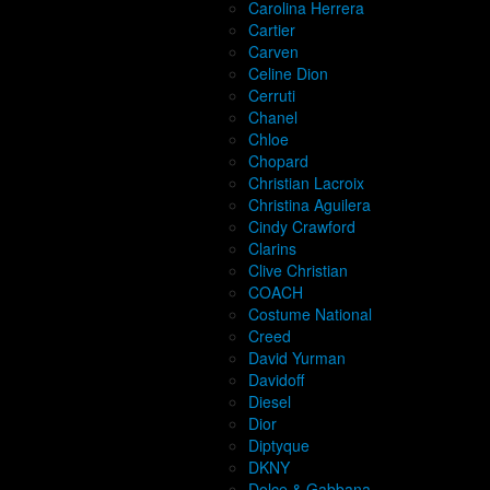
Carolina Herrera
Cartier
Carven
Celine Dion
Cerruti
Chanel
Chloe
Chopard
Christian Lacroix
Christina Aguilera
Cindy Crawford
Clarins
Clive Christian
COACH
Costume National
Creed
David Yurman
Davidoff
Diesel
Dior
Diptyque
DKNY
Dolce & Gabbana