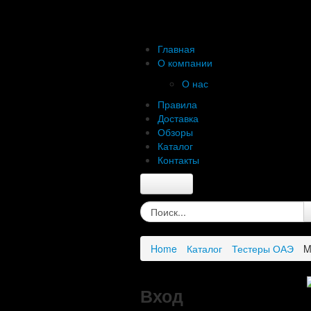
Главная
О компании
О нас
Правила
Доставка
Обзоры
Каталог
Контакты
Главная
О компании
О нас
Home
Каталог
Тестеры ОАЭ
M
Правила
Доставка
Обзоры
Вход
Каталог