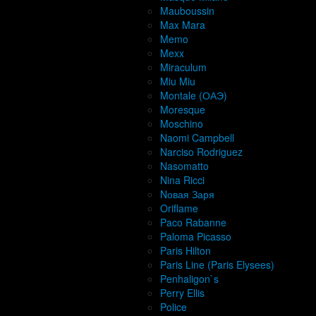
Mauboussin
Max Mara
Memo
Mexx
Miraculum
Miu Miu
Montale (ОАЭ)
Moresque
Moschino
Naomi Campbell
Narciso Rodriguez
Nasomatto
Nina Ricci
Nовая Заря
Oriflame
Paco Rabanne
Paloma Picasso
Paris Hilton
Paris Line (Paris Elysees)
Penhaligon`s
Perry Ellis
Police